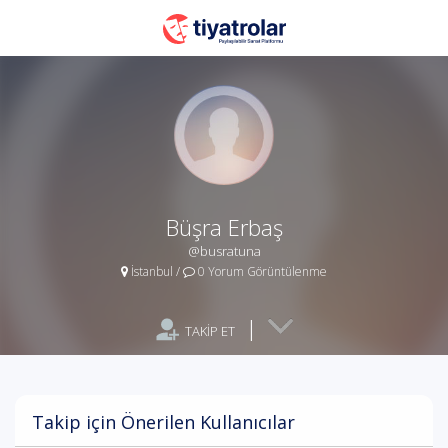
Büşra Erbaş
@busratuna
İstanbul
/
0 Yorum Görüntülenme
|
TAKİP ET
Takip için Önerilen Kullanıcılar