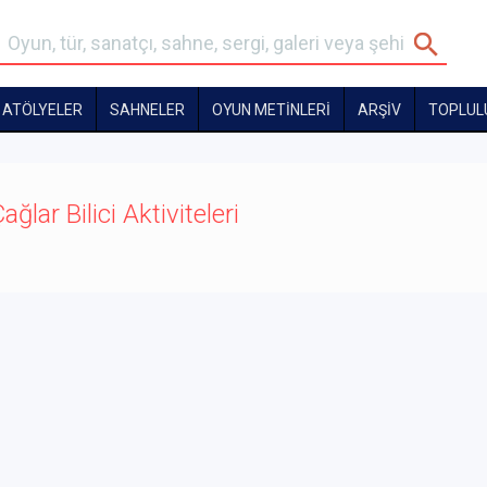
ATÖLYELER
SAHNELER
OYUN METİNLERİ
ARŞİV
TOPLUL
ağlar Bilici Aktiviteleri