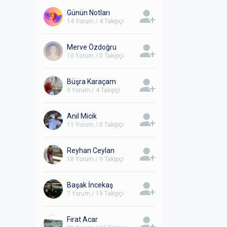
Günün Notları
14 Yorum / 4 Takipçi
Merve Özdoğru
10 Yorum / 0 Takipçi
Büşra Karaçam
9 Yorum / 4 Takipçi
Anil Micik
11 Yorum / 0 Takipçi
Reyhan Ceylan
18 Yorum / 9 Takipçi
Başak İncekaş
7 Yorum / 19 Takipçi
Fırat Acar