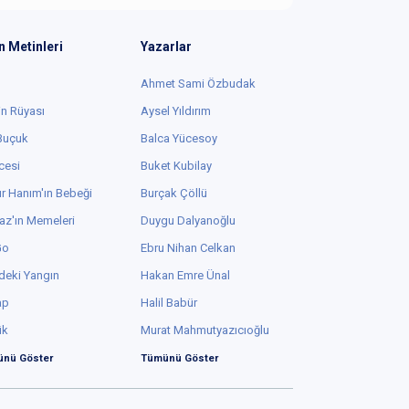
n Metinleri
Yazarlar
Ahmet Sami Özbudak
in Rüyası
Aysel Yıldırım
 Buçuk
Balca Yücesoy
cesi
Buket Kubilay
r Hanım'ın Bebeği
Burçak Çöllü
az'ın Memeleri
Duygu Dalyanoğlu
Go
Ebru Nihan Celkan
deki Yangın
Hakan Emre Ünal
ap
Halil Babür
ük
Murat Mahmutyazıcıoğlu
nü Göster
Tümünü Göster