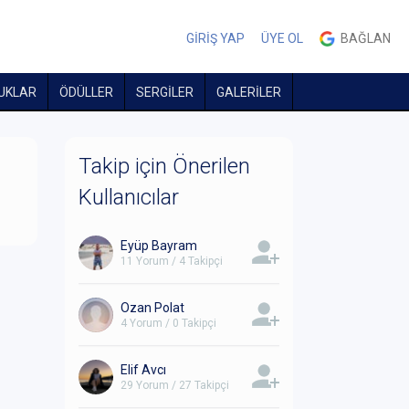
GİRİŞ YAP
ÜYE OL
BAĞLAN
UKLAR
ÖDÜLLER
SERGİLER
GALERİLER
Takip için Önerilen
Kullanıcılar
Eyüp Bayram
11 Yorum / 4 Takipçi
Ozan Polat
4 Yorum / 0 Takipçi
Elif Avcı
29 Yorum / 27 Takipçi