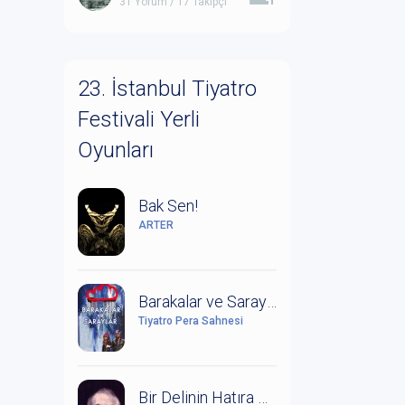
31 Yorum / 17 Takipçi
23. İstanbul Tiyatro
Festivali Yerli
Oyunları
Bak Sen!
ARTER
Barakalar ve Saraylar (Leonce ile Lena Üzerine Bir Çalışma)
Tiyatro Pera Sahnesi
Bir Delinin Hatıra Defteri