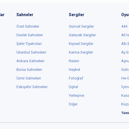
lar
Sahneler
Sergiler
Oyu
Özel Sahneler
Güncel Sergiler
444
Devlet Sahneleri
Gelecek Sergiler
Ali'n
Şehir Tiyatroları
Kişisel Sergiler
Altı
İstanbul Sahneleri
Karma Sergiler
Ay E
Ankara Sahneleri
Resim
Aynu
Bursa Sahneleri
Heykel
Güln
İzmir Sahneleri
Fotoğraf
He-
Eskişehir Sahneleri
Dijital
İçim
Yerleşme
Kas
Diğer
Küç
Tümü