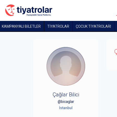
KAMPANYALI BİLETLER
TİYATROLAR
ÇOCUK TIYATROLARI
Ç
Çağlar Bilici
@bicaglar
İstanbul