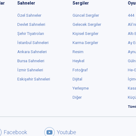
lar
Sahneler
Sergiler
Oyu
Özel Sahneler
Güncel Sergiler
444
Devlet Sahneleri
Gelecek Sergiler
Ali'n
Şehir Tiyatroları
Kişisel Sergiler
Altı
İstanbul Sahneleri
Karma Sergiler
Ay E
Ankara Sahneleri
Resim
Aynu
Bursa Sahneleri
Heykel
Güln
İzmir Sahneleri
Fotoğraf
He-
Eskişehir Sahneleri
Dijital
İçim
Yerleşme
Kas
Diğer
Küç
Tümü
Facebook
Youtube