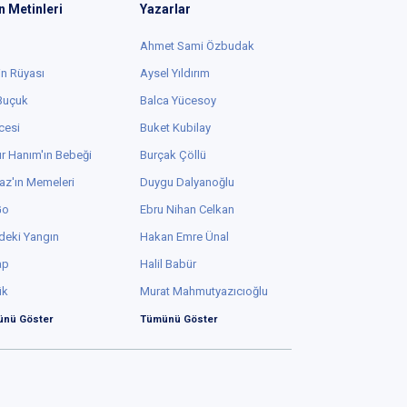
n Metinleri
Yazarlar
Ahmet Sami Özbudak
in Rüyası
Aysel Yıldırım
 Buçuk
Balca Yücesoy
cesi
Buket Kubilay
r Hanım'ın Bebeği
Burçak Çöllü
az'ın Memeleri
Duygu Dalyanoğlu
Go
Ebru Nihan Celkan
deki Yangın
Hakan Emre Ünal
ap
Halil Babür
ük
Murat Mahmutyazıcıoğlu
nü Göster
Tümünü Göster