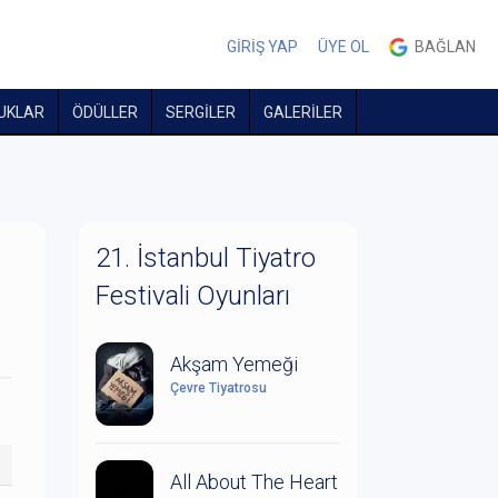
GİRİŞ YAP
ÜYE OL
BAĞLAN
UKLAR
ÖDÜLLER
SERGİLER
GALERİLER
21. İstanbul Tiyatro
Festivali Oyunları
Akşam Yemeği
Çevre Tiyatrosu
All About The Heart