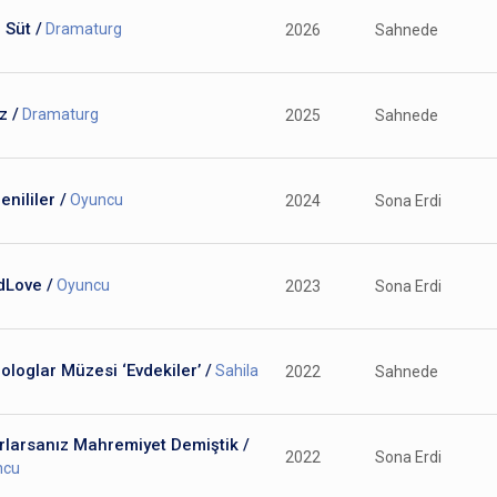
ı Süt /
Dramaturg
2026
Sahnede
z /
Dramaturg
2025
Sahnede
nililer /
Oyuncu
2024
Sona Erdi
dLove /
Oyuncu
2023
Sona Erdi
loglar Müzesi ‘Evdekiler’ /
Sahila
2022
Sahnede
rlarsanız Mahremiyet Demiştik /
2022
Sona Erdi
ncu