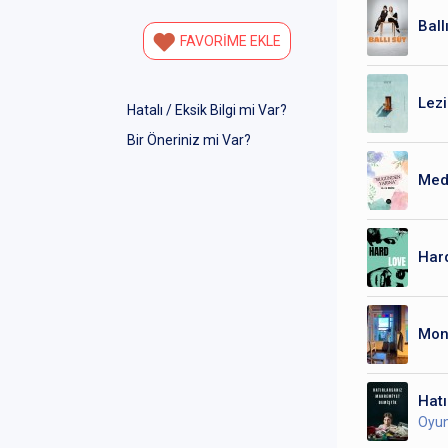
Ball
FAVORİME EKLE
Lezi
Hatalı / Eksik Bilgi mi Var?
Bir Öneriniz mi Var?
Mede
Har
Mono
Hatı
Oyu