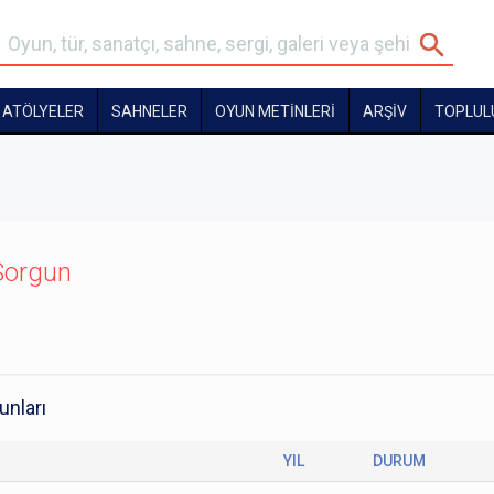
ATÖLYELER
SAHNELER
OYUN METİNLERİ
ARŞİV
TOPLUL
Sorgun
unları
YIL
DURUM