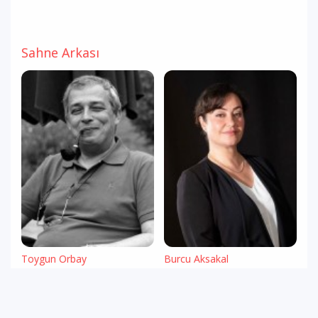
Sahne Arkası
Toygun Orbay
Burcu Aksakal
Yazar
Yönetmen