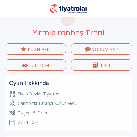
-.-
Yirmibironbeş Treni
PUAN VER
YORUM YAZ
İZLEDİM
EKLE
Oyun Hakkında
Sivas Devlet Tiyatrosu
Cahit Sıtkı Tarancı Kültür Mer...
Trajedi & Dram
27.11.2021