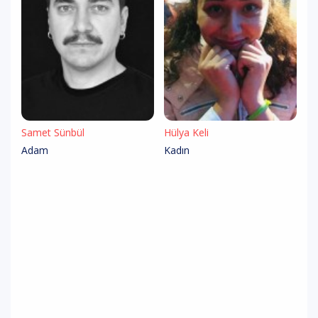
Samet Sünbül
Hülya Keli
Adam
Kadın