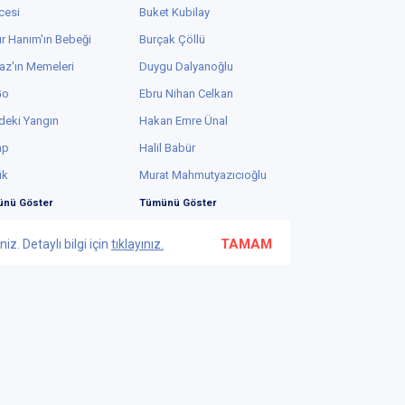
cesi
Buket Kubilay
r Hanım'ın Bebeği
Burçak Çöllü
az'ın Memeleri
Duygu Dalyanoğlu
Go
Ebru Nihan Celkan
deki Yangın
Hakan Emre Ünal
ap
Halil Babür
ük
Murat Mahmutyazıcıoğlu
nü Göster
Tümünü Göster
TAMAM
z. Detaylı bilgi için
tıklayınız.
Bu web sayfasında yüksek güvenlikli 2048-bit SSL