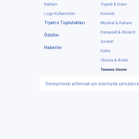
Reklam
Trajedi & Dram
Logo Kullanımları
Komedi
Tiyatro Toplulukları
Müzikal & Kabare
Deneysel & Absürd
Ödüller
Gösteri
Haberler
Kukla
Okuma & Anlatı
Tümünü Göster
Deneyiminizi arttırmak için sitemizde çerezleri k
Instagram
X
© Telif Hakkı 2015
Tiyatrolar Bilgi Te
iletisim@tiyatrol