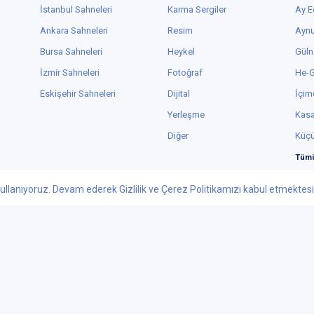
İstanbul Sahneleri
Karma Sergiler
Ay E
Ankara Sahneleri
Resim
Aynu
Bursa Sahneleri
Heykel
Güln
İzmir Sahneleri
Fotoğraf
He-
Eskişehir Sahneleri
Dijital
İçim
Yerleşme
Kas
Diğer
Küç
Tümü
ullanıyoruz. Devam ederek Gizlilik ve Çerez Politikamızı kabul etmektesini
Facebook
Youtube
 - 2026 tiyatrolar.com.tr | Paylaşılabilir Sanat
knolojileri Yayıncılık Pazarlama ve Tic. Ltd. Şti. - Her Hakkı Saklıdır.
ar.com.tr