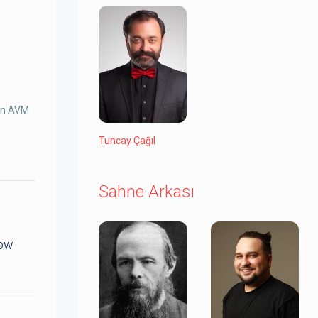
own AVM
Tuncay Çağıl
Sahne Arkası
how