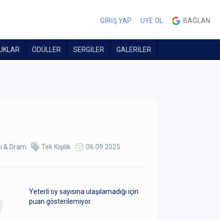
GİRİŞ YAP
ÜYE OL
BAĞLAN
UKLAR
ÖDÜLLER
SERGİLER
GALERİLER
di & Dram
Tek Kişilik
06.09.2025
Yeterli oy sayısına ulaşılamadığı için
puan gösterilemiyor.