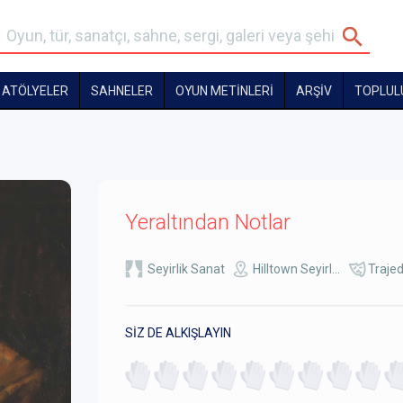
ATÖLYELER
SAHNELER
OYUN METİNLERİ
ARŞİV
TOPLUL
Yeraltından Notlar
Seyirlik Sanat
Hilltown Seyirl...
Traje
SİZ DE ALKIŞLAYIN