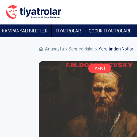
KAMPANYALI BİLETLER
TİYATROLAR
ÇOCUK TIYATROLARI
Anasayfa
Sahnedekiler
Yeraltından Notlar