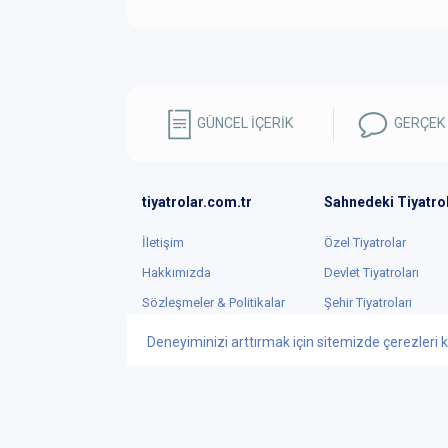
GÜNCEL İÇERİK
GERÇEK
tiyatrolar.com.tr
Sahnedeki Tiyatro
İletişim
Özel Tiyatrolar
Hakkımızda
Devlet Tiyatroları
Sözleşmeler & Politikalar
Şehir Tiyatroları
Reklam
Trajedi & Dram
Deneyiminizi arttırmak için sitemizde çerezleri k
Logo Kullanımları
Komedi
Tiyatro Toplulukları
Müzikal & Kabare
Deneysel & Absürd
Ödüller