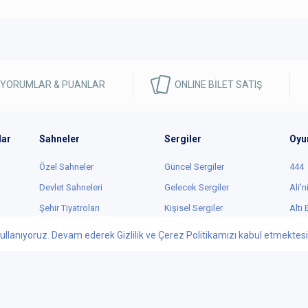
 YORUMLAR & PUANLAR
ONLINE BİLET SATIŞ
lar
Sahneler
Sergiler
Oyu
Özel Sahneler
Güncel Sergiler
444
Devlet Sahneleri
Gelecek Sergiler
Ali'n
Şehir Tiyatroları
Kişisel Sergiler
Altı
İstanbul Sahneleri
Karma Sergiler
Ay E
ullanıyoruz. Devam ederek Gizlilik ve Çerez Politikamızı kabul etmektesini
Ankara Sahneleri
Resim
Aynu
Bursa Sahneleri
Heykel
Güln
İzmir Sahneleri
Fotoğraf
He-