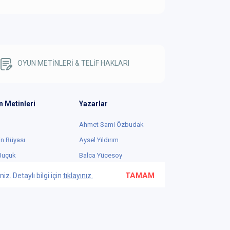
OYUN METİNLERİ & TELİF HAKLARI
n Metinleri
Yazarlar
Ahmet Sami Özbudak
in Rüyası
Aysel Yıldırım
 Buçuk
Balca Yücesoy
cesi
Buket Kubilay
TAMAM
z. Detaylı bilgi için
tıklayınız.
r Hanım'ın Bebeği
Burçak Çöllü
az'ın Memeleri
Duygu Dalyanoğlu
Go
Ebru Nihan Celkan