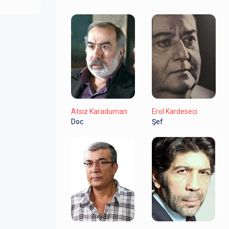
Atsız Karaduman
Erol Kardeseci
Doc
Şef