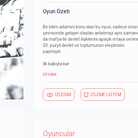
Oyun Özeti
Bir bilim adamını konu alan bu oyun, sadece onun
çevresinde gelişen olayları anlatmaz aynı zaman
da mafya ile devlet ilişkilerini apaçık ortaya serer
20. yüzyıl devlet ve toplumunun eleştirisini
yapmıştır.
İlk bakışta kar
DEVAMI
İZLEDİM
İZLEME LİSTEM
Oyuncular