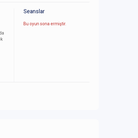
Seanslar
Bu oyun sona ermiştir.
da
ek