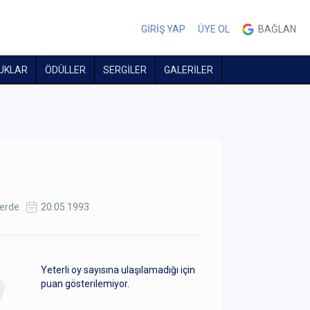
GİRİŞ YAP
ÜYE OL
BAĞLAN
UKLAR
ÖDÜLLER
SERGİLER
GALERİLER
erde
20.05.1993
Yeterli oy sayısına ulaşılamadığı için
puan gösterilemiyor.