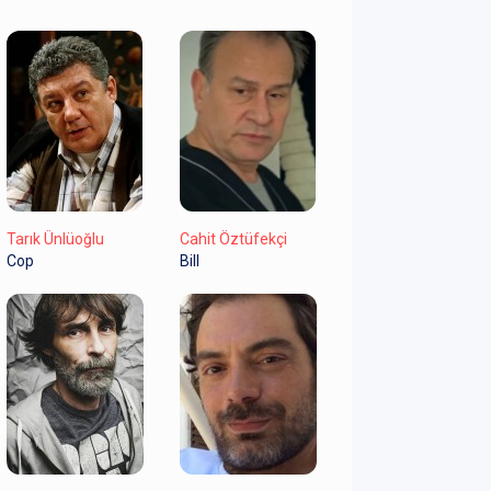
Tarık Ünlüoğlu
Cahit Öztüfekçi
Cop
Bill