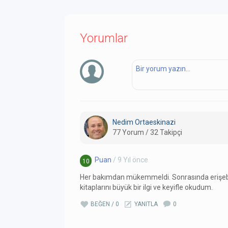
Yorumlar
Nedim Ortaeskinazi
77 Yorum / 32 Takipçi
Puan
/ 9 Yıl önce
10
Her bakımdan mükemmeldi. Sonrasında erişeb
kitaplarını büyük bir ilgi ve keyifle okudum.
BEĞEN / 0
YANITLA
0