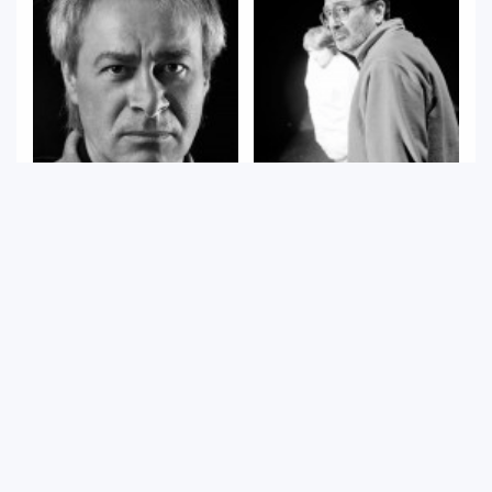
Erkan Taşdöğen
Özgür Erkekli