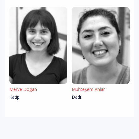
Merve Doğan
Muhteşem Anlar
Katip
Dadı