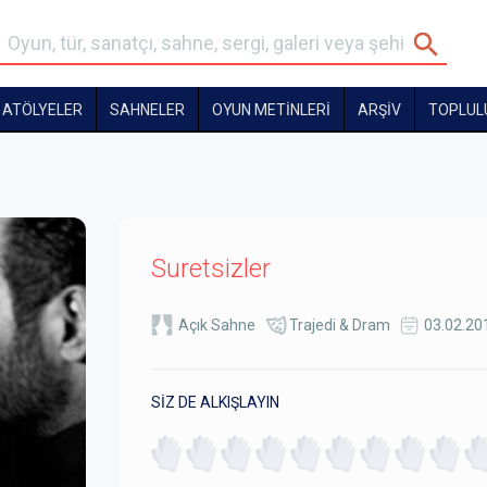
ATÖLYELER
SAHNELER
OYUN METİNLERİ
ARŞİV
TOPLUL
Suretsizler
Açık Sahne
Trajedi & Dram
03.02.20
SİZ DE ALKIŞLAYIN