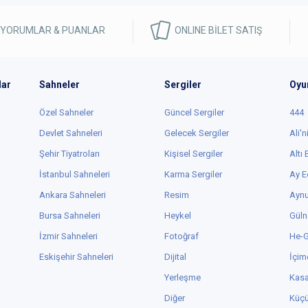
 YORUMLAR & PUANLAR
ONLINE BİLET SATIŞ
lar
Sahneler
Sergiler
Oyu
Özel Sahneler
Güncel Sergiler
444
Devlet Sahneleri
Gelecek Sergiler
Ali'n
Şehir Tiyatroları
Kişisel Sergiler
Altı
İstanbul Sahneleri
Karma Sergiler
Ay E
Ankara Sahneleri
Resim
Aynu
Bursa Sahneleri
Heykel
Güln
İzmir Sahneleri
Fotoğraf
He-
Eskişehir Sahneleri
Dijital
İçim
Yerleşme
Kas
Diğer
Küç