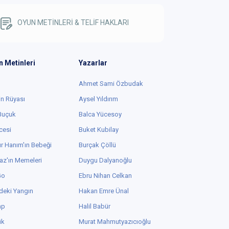
OYUN METİNLERİ & TELİF HAKLARI
n Metinleri
Yazarlar
Ahmet Sami Özbudak
in Rüyası
Aysel Yıldırım
 Buçuk
Balca Yücesoy
cesi
Buket Kubilay
r Hanım'ın Bebeği
Burçak Çöllü
az'ın Memeleri
Duygu Dalyanoğlu
Go
Ebru Nihan Celkan
deki Yangın
Hakan Emre Ünal
ap
Halil Babür
ük
Murat Mahmutyazıcıoğlu