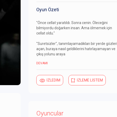
Oyun Özeti
"Önce cellat yaratıldı. Sonra cenin. Öleceğini
bilmiyordu doğarken insan. Ama ölmemek için
cellat oldu."
"Suretsizler", tanımlayamadıkları bir yerde gözleri
açan, buraya nasıl geldiklerini hatırlayamayan ve
çıkış yolunu araya
DEVAMI
İZLEDİM
İZLEME LİSTEM
Oyuncular