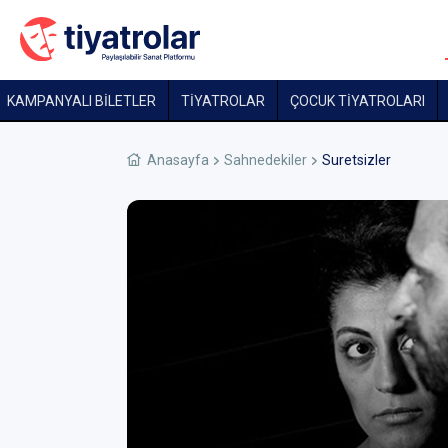
KAMPANYALI BİLETLER
TİYATROLAR
ÇOCUK TIYATROLARI
Anasayfa
Sahnedekiler
Suretsizler