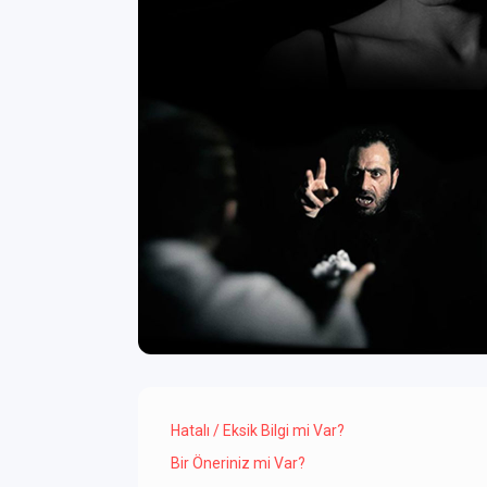
Hatalı / Eksik Bilgi mi Var?
Bir Öneriniz mi Var?