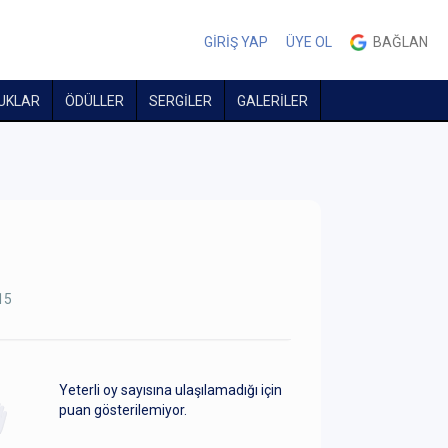
GİRİŞ YAP
ÜYE OL
BAĞLAN
UKLAR
ÖDÜLLER
SERGİLER
GALERİLER
15
Yeterli oy sayısına ulaşılamadığı için
puan gösterilemiyor.