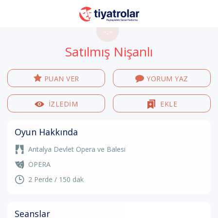
-.-
Satılmış Nişanlı
PUAN VER
YORUM YAZ
İZLEDİM
EKLE
Oyun Hakkında
Antalya Devlet Opera ve Balesi
OPERA
2 Perde / 150 dak
Seanslar