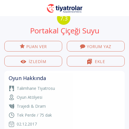
7.3
Portakal Çiçeği Suyu
PUAN VER
YORUM YAZ
İZLEDİM
EKLE
Oyun Hakkında
Talimhane Tiyatrosu
Oyun Atölyesi
Trajedi & Dram
Tek Perde / 75 dak
02.12.2017