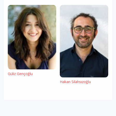
Güliz Gençoğlu
Hakan Silahsızoğlu