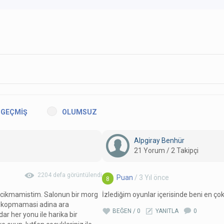
GEÇMİŞ
OLUMSUZ
Alpgiray Benhür
21 Yorum / 2 Takipçi
2204 defa görüntülendi
Puan
/ 3 Yıl önce
8
k cikmamistim. Salonun bir morg
İzlediğim oyunlar içerisinde beni en ço
an kopmamasi adina ara
BEĞEN / 0
YANITLA
0
r her yonu ile harika bir