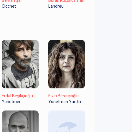
Berkan Şal
Burak Küçükosman
Clochet
Landreu
Erdal Beşikçioğlu
Elvin Beşikçioğlu
Yönetmen
Yönetmen Yardımcısı