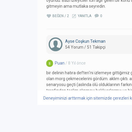
oyundu. Bazi izleyiciler icin agir gelen bir konu 
gitmeyin ama mutlaka seyredin.
BEĞEN / 2
YANITLA
0
Ayse Coşkun Tekman
54 Yorum / 51 Takipçi
Puan
/ 8 Yıl önce
8
bir delinin hatıra defteri'ni izlemeye gittiğimi
olan morg çekmecelerini gördüm. aklım çıktı. a
senaryosu geçti (aslında ölü olduklarının farkı
tarafından teslim alınmayı bekliyorlarmış ve bi
favorim oldu) bu oyunu izlemeliyim dedim, dah
Deneyiminizi arttırmak için sitemizde çerezleri k
bilmiyordum. sonrasında mezarsız
DEVAMI
BEĞEN / 0
YANITLA
0