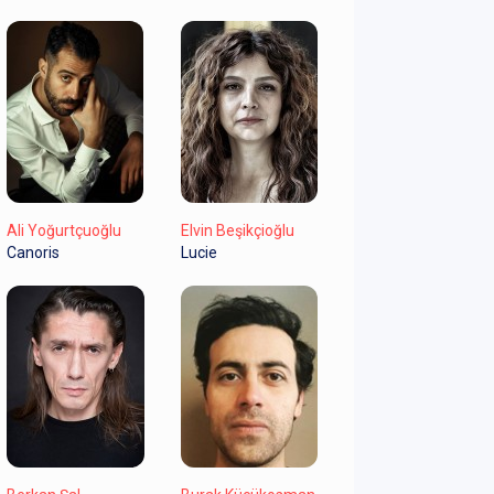
Ali Yoğurtçuoğlu
Elvin Beşikçioğlu
Canoris
Lucie