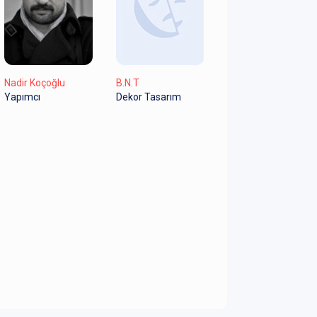
Nadir Koçoğlu
B.N.T
Yapımcı
Dekor Tasarım