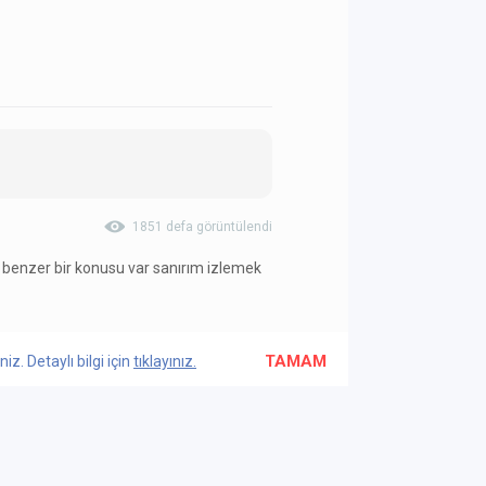
1851 defa görüntülendi
e benzer bir konusu var sanırım izlemek
TAMAM
z. Detaylı bilgi için
tıklayınız.