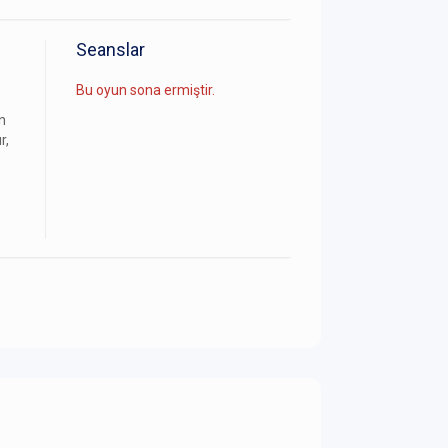
Seanslar
Bu oyun sona ermiştir.
n
r,