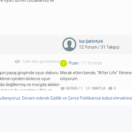
ve oyun, lutfen cocuklariniz ile
İsa Şahintürk
12 Yorum / 31 Takipçi
1468 defa görüntülendi
Puan
/ 11 Yıl önce
7
z gün pasaj girişimde oyun dekoru
Merak ettim bende, "After Life" filmin
klımın içinden binlerce oyun
istiyorum.
nda değillermiş ve morgda aileleri
BEĞEN / 1
YANITLA
0
r tanesi de çocukmuş fikri en
a oyunun ismini bile
ullanıyoruz. Devam ederek Gizlilik ve Çerez Politikamızı kabul etmektesini