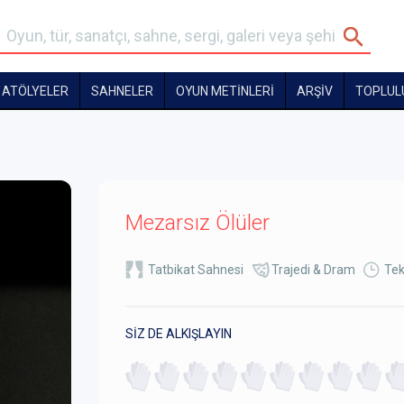
ATÖLYELER
SAHNELER
OYUN METİNLERİ
ARŞİV
TOPLUL
Mezarsız Ölüler
Tatbikat Sahnesi
Trajedi & Dram
Tek
SİZ DE ALKIŞLAYIN