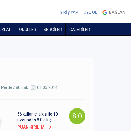
GİRİŞ YAP
ÜYE OL
BAĞLAN
UKLAR
ÖDÜLLER
SERGİLER
GALERİLER
 Perde / 80 dak
01.05.2014
56
kullanıcı alkışı ile 10
8.0
üzerinden
8.0
alkış
PUAN KIRILIMI