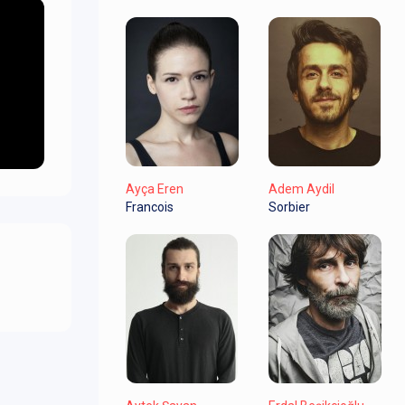
Ayça Eren
Adem Aydil
Francois
Sorbier