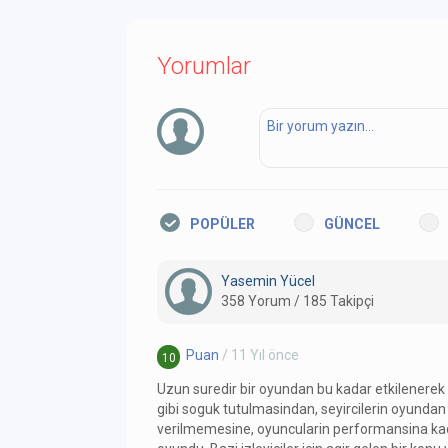
Yorumlar
POPÜLER
GÜNCEL
Yasemin Yücel
358 Yorum / 185 Takipçi
Puan
/ 11 Yıl önce
10
Uzun suredir bir oyundan bu kadar etkilenere
gibi soguk tutulmasindan, seyircilerin oyund
verilmemesine, oyuncularin performansina kada