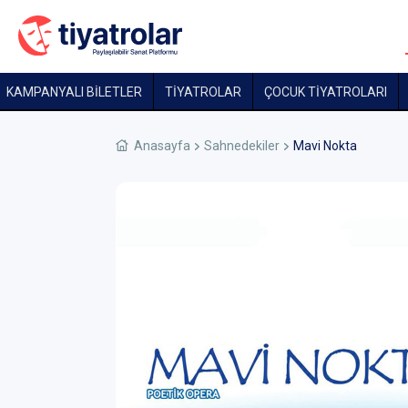
KAMPANYALI BİLETLER
TİYATROLAR
ÇOCUK TIYATROLARI
Anasayfa
Sahnedekiler
Mavi Nokta