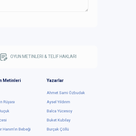
OYUN METİNLERİ & TELİF HAKLARI
n Metinleri
Yazarlar
Ahmet Sami Özbudak
in Rüyası
Aysel Yıldırım
 Buçuk
Balca Yücesoy
cesi
Buket Kubilay
r Hanım'ın Bebeği
Burçak Çöllü