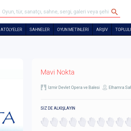
ATÖLYELER
SAHNELER
OYUN METİNLERİ
ARŞİV
TOPLUL
Mavi Nokta
İzmir Devlet Opera ve Balesi
Elhamra Sa
SİZ DE ALKIŞLAYIN