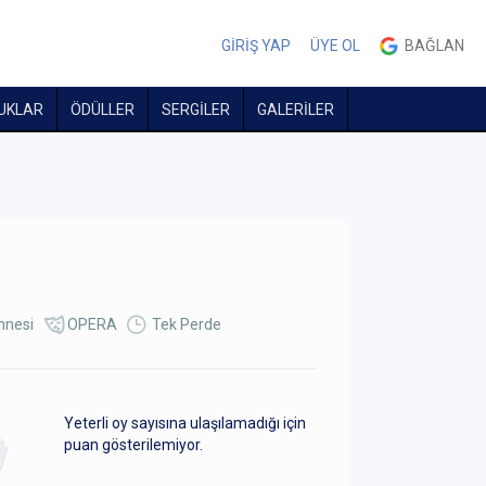
GİRİŞ YAP
ÜYE OL
BAĞLAN
UKLAR
ÖDÜLLER
SERGİLER
GALERİLER
hnesi
OPERA
Tek Perde
Yeterli oy sayısına ulaşılamadığı için
puan gösterilemiyor.