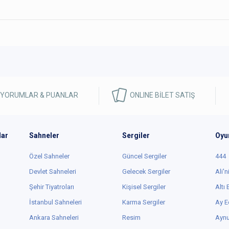
 YORUMLAR & PUANLAR
ONLINE BİLET SATIŞ
lar
Sahneler
Sergiler
Oyu
Özel Sahneler
Güncel Sergiler
444
Devlet Sahneleri
Gelecek Sergiler
Ali'n
Şehir Tiyatroları
Kişisel Sergiler
Altı
İstanbul Sahneleri
Karma Sergiler
Ay E
Ankara Sahneleri
Resim
Aynu