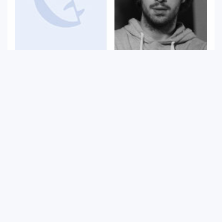
Oğuz Evren
Burak Uyanık