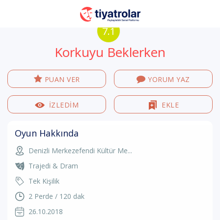
7.1
Korkuyu Beklerken
PUAN VER
YORUM YAZ
İZLEDİM
EKLE
Oyun Hakkında
Denizli Merkezefendi Kültür Me...
Trajedi & Dram
Tek Kişilik
2 Perde / 120 dak
26.10.2018