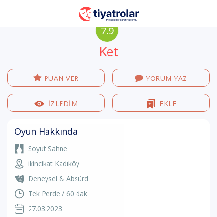
7.9
Ket
PUAN VER
YORUM YAZ
İZLEDİM
EKLE
Oyun Hakkında
Soyut Sahne
ikincikat Kadıköy
Deneysel & Absürd
Tek Perde / 60 dak
27.03.2023