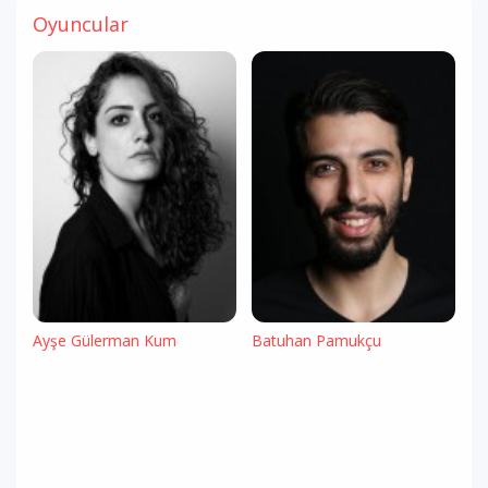
Oyuncular
Ayşe Gülerman Kum
Batuhan Pamukçu