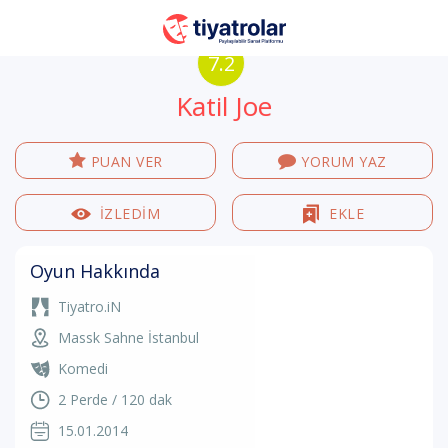
7.2
Katil Joe
PUAN VER
YORUM YAZ
İZLEDİM
EKLE
Oyun Hakkında
Tiyatro.iN
Massk Sahne İstanbul
Komedi
2 Perde / 120 dak
15.01.2014