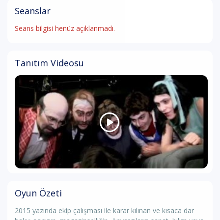
Seanslar
Seans bilgisi henüz açıklanmadı.
Tanıtım Videosu
Oyun Özeti
2015 yazında ekip çalışması ile karar kılınan ve kısaca dar