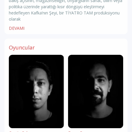
bakış açısının, magazinselliğin, önyargıların sanat, bilim veya
politika üzerinde yarattığı kısır döngüyü eleştirmeyi
hedefleyen Kafka’nın Şeyi, bir TİYATRO TAM prodüksiyonu
olarak
DEVAMI
Oyuncular