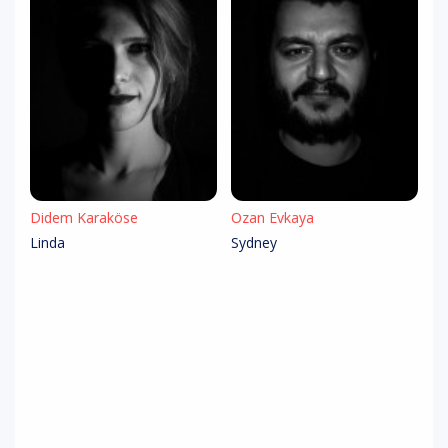
Didem Karaköse
Ozan Evkaya
Linda
Sydney