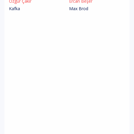
Özgür Çakır
Ercan Beşer
Kafka
Max Brod