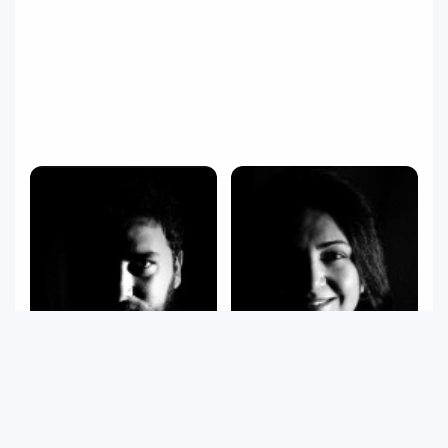
Tuğrul Aydemir
Sevgi Ateş