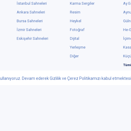
İstanbul Sahneleri
Karma Sergiler
Ay E
Ankara Sahneleri
Resim
Aynu
Bursa Sahneleri
Heykel
Güln
İzmir Sahneleri
Fotoğraf
He-
Eskişehir Sahneleri
Dijital
İçim
Yerleşme
Kas
Diğer
Küç
Tümü
ullanıyoruz. Devam ederek Gizlilik ve Çerez Politikamızı kabul etmektesini
Facebook
Youtube
 - 2026 tiyatrolar.com.tr | Paylaşılabilir Sanat
knolojileri Yayıncılık Pazarlama ve Tic. Ltd. Şti. - Her Hakkı Saklıdır.
ar.com.tr