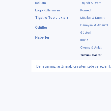
Reklam
Trajedi & Dram
Logo Kullanımları
Komedi
Tiyatro Toplulukları
Müzikal & Kabare
Deneysel & Absürd
Ödüller
Gösteri
Haberler
Kukla
Okuma & Anlatı
Tümünü Göster
Deneyiminizi arttırmak için sitemizde çerezleri k
Instagram
X
© Telif Hakkı 2015
Tiyatrolar Bilgi Te
iletisim@tiyatrol