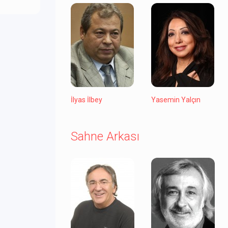
İlyas İlbey
Yasemin Yalçın
Sahne Arkası