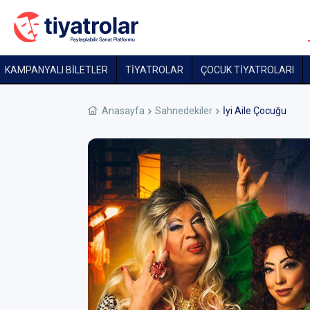
KAMPANYALI BİLETLER
TİYATROLAR
ÇOCUK TIYATROLARI
Anasayfa
Sahnedekiler
İyi Aile Çocuğu