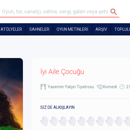
ATÖLYELER
SAHNELER
OYUN METİNLERİ
ARŞİV
TOPLUL
İyi Aile Çocuğu
Yasemin Yalçın Tiyatrosu
Komedi
2 
SİZ DE ALKIŞLAYIN