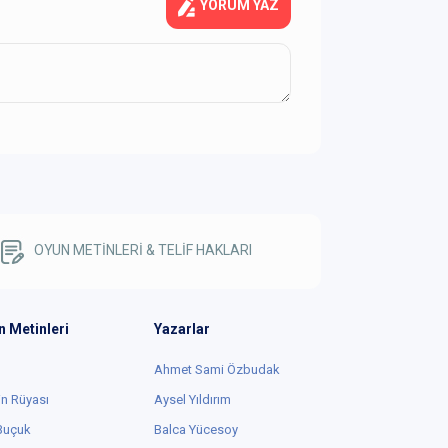
YORUM YAZ
OYUN METİNLERİ & TELİF HAKLARI
n Metinleri
Yazarlar
Ahmet Sami Özbudak
in Rüyası
Aysel Yıldırım
 Buçuk
Balca Yücesoy