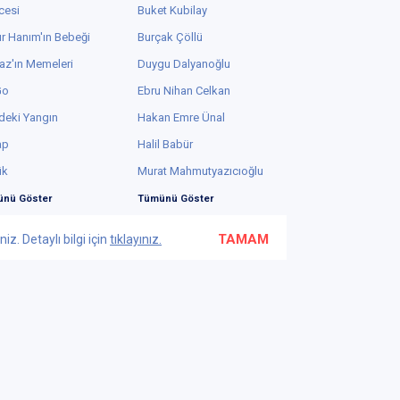
cesi
Buket Kubilay
r Hanım'ın Bebeği
Burçak Çöllü
az'ın Memeleri
Duygu Dalyanoğlu
Go
Ebru Nihan Celkan
deki Yangın
Hakan Emre Ünal
ap
Halil Babür
ük
Murat Mahmutyazıcıoğlu
nü Göster
Tümünü Göster
TAMAM
z. Detaylı bilgi için
tıklayınız.
Bu web sayfasında yüksek güvenlikli 2048-bit SSL