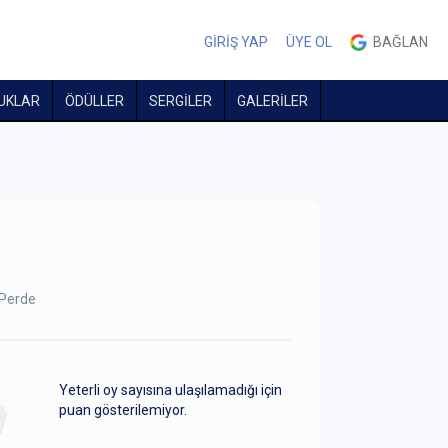
GİRİŞ YAP
ÜYE OL
BAĞLAN
UKLAR
ÖDÜLLER
SERGİLER
GALERİLER
Perde
Yeterli oy sayısına ulaşılamadığı için
puan gösterilemiyor.