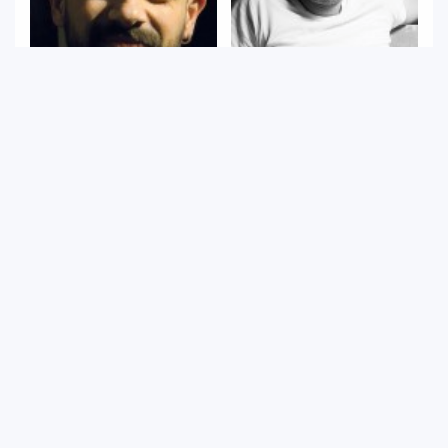
Ali Rıza Kubilay
R. Onur Duru
Dış Ses
Yönetmen / Afiş Tasarım