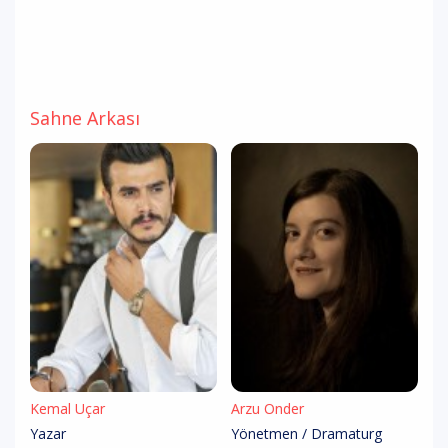
Sahne Arkası
Kemal Uçar
Arzu Önder
Yazar
Yönetmen / Dramaturg