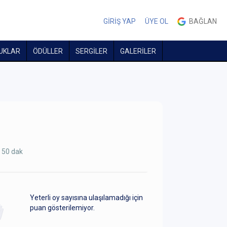
GİRİŞ YAP
ÜYE OL
BAĞLAN
UKLAR
ÖDÜLLER
SERGİLER
GALERİLER
 50 dak
Yeterli oy sayısına ulaşılamadığı için
puan gösterilemiyor.