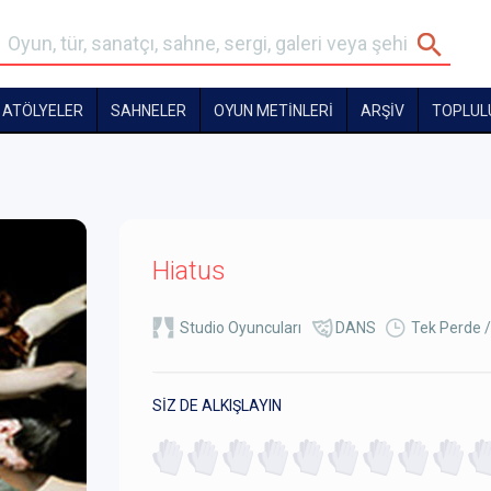
ATÖLYELER
SAHNELER
OYUN METİNLERİ
ARŞİV
TOPLUL
Hiatus
Studio Oyuncuları
DANS
Tek Perde /
SİZ DE ALKIŞLAYIN