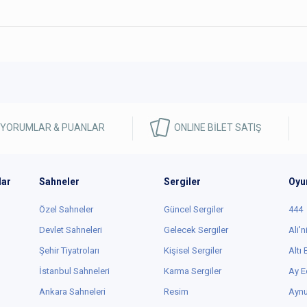
 YORUMLAR & PUANLAR
ONLINE BİLET SATIŞ
lar
Sahneler
Sergiler
Oyu
Özel Sahneler
Güncel Sergiler
444
Devlet Sahneleri
Gelecek Sergiler
Ali'n
Şehir Tiyatroları
Kişisel Sergiler
Altı
İstanbul Sahneleri
Karma Sergiler
Ay E
Ankara Sahneleri
Resim
Aynu