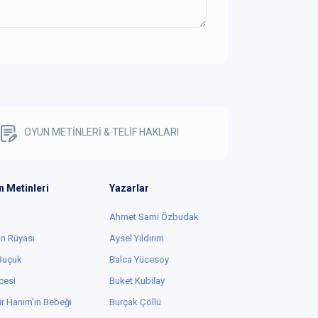
OYUN METİNLERİ & TELİF HAKLARI
n Metinleri
Yazarlar
Ahmet Sami Özbudak
in Rüyası
Aysel Yıldırım
 Buçuk
Balca Yücesoy
cesi
Buket Kubilay
r Hanım'ın Bebeği
Burçak Çöllü