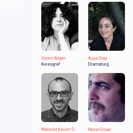
Gizem Bilgen
Ayşe Draz
Koreograf
Dramaturg
Mehmet Kerem Özel
Murat Ersan