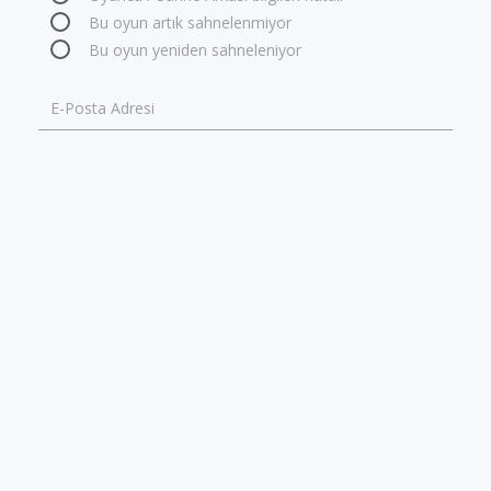
Bu oyun artık sahnelenmiyor
Bu oyun yeniden sahneleniyor
E-Posta Adresi
Lütfen hatalı bilginin doğrusunu yazınız
GÖNDER
GÜNCEL İÇERİK