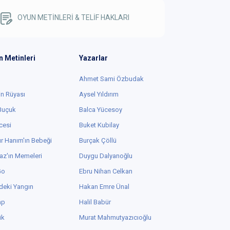
OYUN METİNLERİ & TELİF HAKLARI
n Metinleri
Yazarlar
Ahmet Sami Özbudak
in Rüyası
Aysel Yıldırım
 Buçuk
Balca Yücesoy
cesi
Buket Kubilay
r Hanım'ın Bebeği
Burçak Çöllü
az'ın Memeleri
Duygu Dalyanoğlu
Go
Ebru Nihan Celkan
deki Yangın
Hakan Emre Ünal
ap
Halil Babür
ük
Murat Mahmutyazıcıoğlu