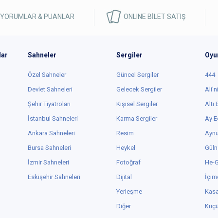
 YORUMLAR & PUANLAR
ONLINE BİLET SATIŞ
lar
Sahneler
Sergiler
Oyu
Özel Sahneler
Güncel Sergiler
444
Devlet Sahneleri
Gelecek Sergiler
Ali'n
Şehir Tiyatroları
Kişisel Sergiler
Altı
İstanbul Sahneleri
Karma Sergiler
Ay E
Ankara Sahneleri
Resim
Aynu
Bursa Sahneleri
Heykel
Güln
İzmir Sahneleri
Fotoğraf
He-
Eskişehir Sahneleri
Dijital
İçim
Yerleşme
Kas
Diğer
Küç