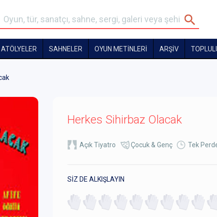
ATÖLYELER
SAHNELER
OYUN METİNLERİ
ARŞİV
TOPLUL
cak
Herkes Sihirbaz Olacak
Açık Tiyatro
Çocuk & Genç
Tek Perde
SİZ DE ALKIŞLAYIN