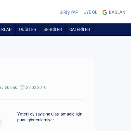
GİRİŞ YAP
ÜYE OL
BAĞLAN
UKLAR
ÖDÜLLER
SERGİLER
GALERİLER
 / 60 dak
23.02.2010
Yeterli oy sayısına ulaşılamadığı için
puan gösterilemiyor.