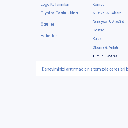
Logo Kullanımları
Komedi
Tiyatro Toplulukları
Müzikal & Kabare
Deneysel & Absürd
Ödüller
Gösteri
Haberler
Kukla
Okuma & Anlatı
Tümünü Göster
Deneyiminizi arttırmak için sitemizde çerezleri k
Instagram
X
© Telif Hakkı 2015
Tiyatrolar Bilgi Te
iletisim@tiyatrol