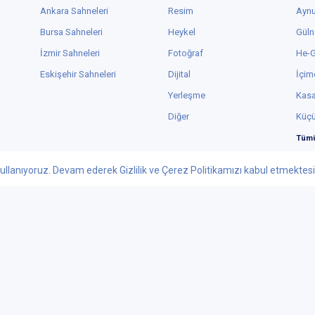
Ankara Sahneleri
Resim
Aynu
Bursa Sahneleri
Heykel
Güln
İzmir Sahneleri
Fotoğraf
He-
Eskişehir Sahneleri
Dijital
İçim
Yerleşme
Kas
Diğer
Küç
Tümü
ullanıyoruz. Devam ederek Gizlilik ve Çerez Politikamızı kabul etmektesini
Facebook
Youtube
 - 2026 tiyatrolar.com.tr | Paylaşılabilir Sanat
knolojileri Yayıncılık Pazarlama ve Tic. Ltd. Şti. - Her Hakkı Saklıdır.
ar.com.tr