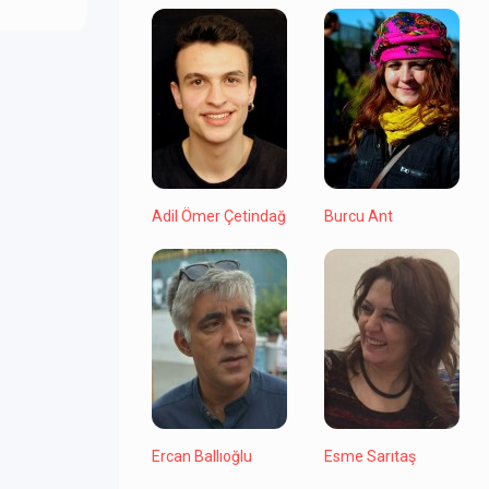
Adil Ömer Çetindağ
Burcu Ant
Ercan Ballıoğlu
Esme Sarıtaş