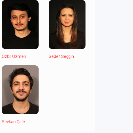
Özbil Özmen
Sedef Seçgin
Sevkan Çelik