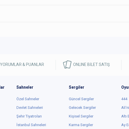
 YORUMLAR & PUANLAR
ONLINE BİLET SATIŞ
lar
Sahneler
Sergiler
Oyu
Özel Sahneler
Güncel Sergiler
444
Devlet Sahneleri
Gelecek Sergiler
Ali'n
Şehir Tiyatroları
Kişisel Sergiler
Altı
İstanbul Sahneleri
Karma Sergiler
Ay E