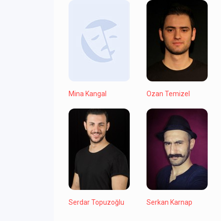
Mina Kangal
Ozan Temizel
Serdar Topuzoğlu
Serkan Karnap