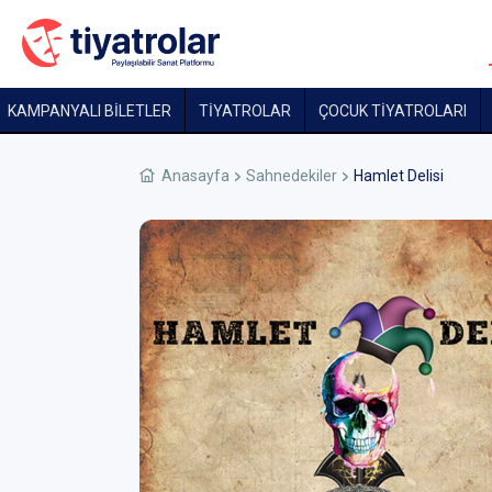
KAMPANYALI BİLETLER
TİYATROLAR
ÇOCUK TIYATROLARI
Anasayfa
Sahnedekiler
Hamlet Delisi