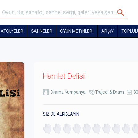
ATÖLYELER
SAHNELER
OYUN METİNLERİ
ARŞİV
TOPLUL
Hamlet Delisi
Drama Kumpanya
Trajedi & Dram
30
SİZ DE ALKIŞLAYIN