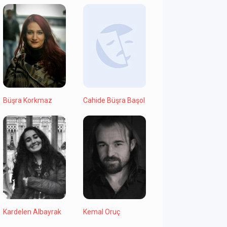
Büşra Korkmaz
Cahide Büşra Başol
Kardelen Albayrak
Kemal Oruç