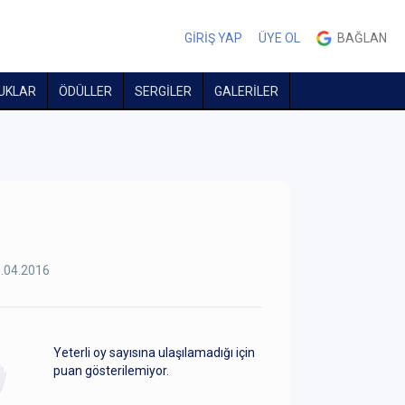
GİRİŞ YAP
ÜYE OL
BAĞLAN
UKLAR
ÖDÜLLER
SERGİLER
GALERİLER
.04.2016
Yeterli oy sayısına ulaşılamadığı için
puan gösterilemiyor.