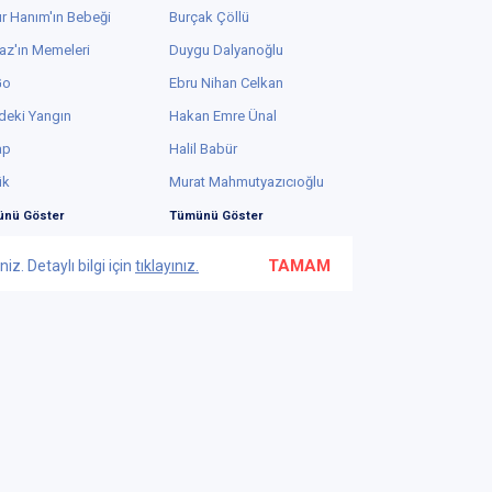
r Hanım'ın Bebeği
Burçak Çöllü
az'ın Memeleri
Duygu Dalyanoğlu
Go
Ebru Nihan Celkan
deki Yangın
Hakan Emre Ünal
ap
Halil Babür
ük
Murat Mahmutyazıcıoğlu
nü Göster
Tümünü Göster
TAMAM
z. Detaylı bilgi için
tıklayınız.
Bu web sayfasında yüksek güvenlikli 2048-bit SSL
kullanılmaktadır.