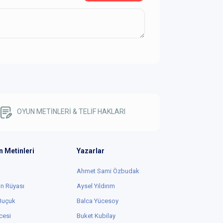
OYUN METİNLERİ & TELİF HAKLARI
n Metinleri
Yazarlar
Ahmet Sami Özbudak
in Rüyası
Aysel Yıldırım
 Buçuk
Balca Yücesoy
cesi
Buket Kubilay