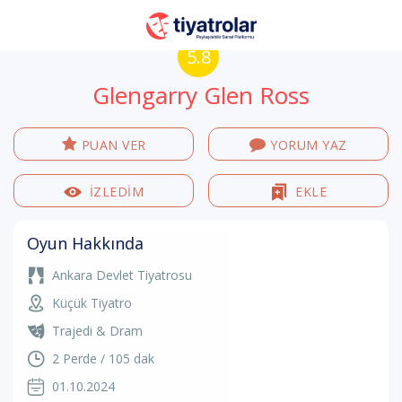
5.8
Glengarry Glen Ross
PUAN VER
YORUM YAZ
İZLEDİM
EKLE
Oyun Hakkında
Ankara Devlet Tiyatrosu
Küçük Tiyatro
Trajedi & Dram
2 Perde / 105 dak
01.10.2024