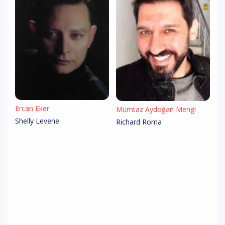
Ercan Eker
Mümtaz Aydoğan Mengi
Shelly Levene
Richard Roma