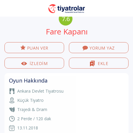
7.6
Fare Kapanı
PUAN VER
YORUM YAZ
İZLEDİM
EKLE
Oyun Hakkında
Ankara Devlet Tiyatrosu
Küçük Tiyatro
Trajedi & Dram
2 Perde / 120 dak
13.11.2018