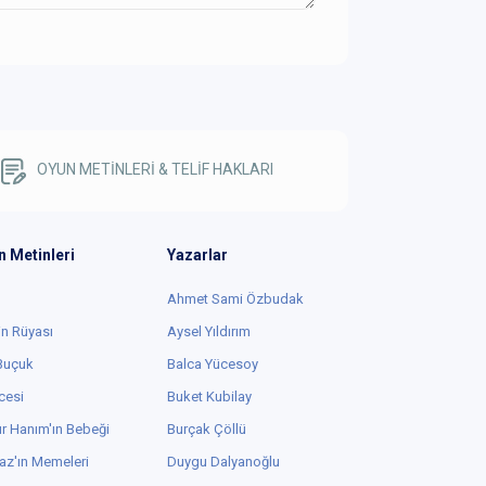
OYUN METİNLERİ & TELİF HAKLARI
n Metinleri
Yazarlar
Ahmet Sami Özbudak
in Rüyası
Aysel Yıldırım
 Buçuk
Balca Yücesoy
cesi
Buket Kubilay
r Hanım'ın Bebeği
Burçak Çöllü
az'ın Memeleri
Duygu Dalyanoğlu