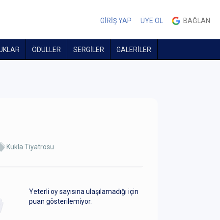
GİRİŞ YAP
ÜYE OL
BAĞLAN
UKLAR
ÖDÜLLER
SERGİLER
GALERİLER
Kukla Tiyatrosu
Yeterli oy sayısına ulaşılamadığı için
puan gösterilemiyor.