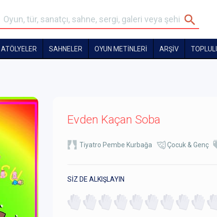
ATÖLYELER
SAHNELER
OYUN METİNLERİ
ARŞİV
TOPLUL
Evden Kaçan Soba
Tiyatro Pembe Kurbağa
Çocuk & Genç
SİZ DE ALKIŞLAYIN