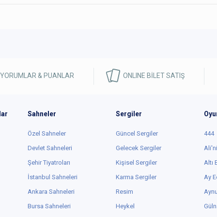
 YORUMLAR & PUANLAR
ONLINE BİLET SATIŞ
lar
Sahneler
Sergiler
Oyu
Özel Sahneler
Güncel Sergiler
444
Devlet Sahneleri
Gelecek Sergiler
Ali'n
Şehir Tiyatroları
Kişisel Sergiler
Altı
İstanbul Sahneleri
Karma Sergiler
Ay E
Ankara Sahneleri
Resim
Aynu
Bursa Sahneleri
Heykel
Güln