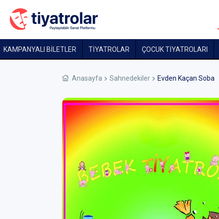
KAMPANYALI BİLETLER
TİYATROLAR
ÇOCUK TIYATROLARI
Anasayfa
Sahnedekiler
Evden Kaçan Soba