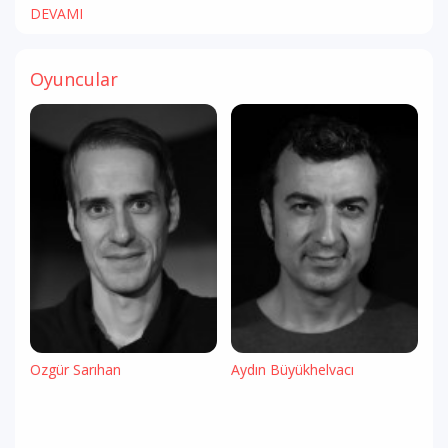
DEVAMI
Oyuncular
Özgür Sarıhan
Aydın Büyükhelvacı