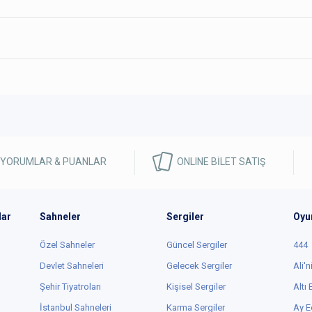
 YORUMLAR & PUANLAR
ONLINE BİLET SATIŞ
lar
Sahneler
Sergiler
Oyu
Özel Sahneler
Güncel Sergiler
444
Devlet Sahneleri
Gelecek Sergiler
Ali'n
Şehir Tiyatroları
Kişisel Sergiler
Altı
İstanbul Sahneleri
Karma Sergiler
Ay E