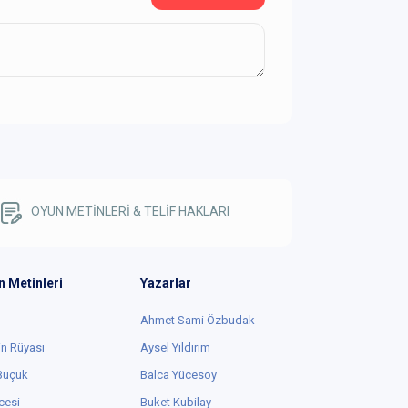
OYUN METİNLERİ & TELİF HAKLARI
n Metinleri
Yazarlar
Ahmet Sami Özbudak
in Rüyası
Aysel Yıldırım
 Buçuk
Balca Yücesoy
cesi
Buket Kubilay