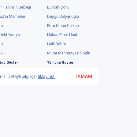
r Hanım'ın Bebeği
Burçak Çöllü
az'ın Memeleri
Duygu Dalyanoğlu
Go
Ebru Nihan Celkan
deki Yangın
Hakan Emre Ünal
ap
Halil Babür
ük
Murat Mahmutyazıcıoğlu
nü Göster
Tümünü Göster
TAMAM
z. Detaylı bilgi için
tıklayınız.
Bu web sayfasında yüksek güvenlikli 2048-bit SSL
kullanılmaktadır.