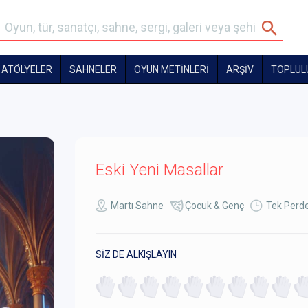
ATÖLYELER
SAHNELER
OYUN METİNLERİ
ARŞİV
TOPLUL
Eski Yeni Masallar
Martı Sahne
Çocuk & Genç
Tek Perde
SİZ DE ALKIŞLAYIN