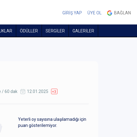
GİRİŞ YAP
ÜYE OL
BAĞLAN
UKLAR
ÖDÜLLER
SERGİLER
GALERİLER
 / 60 dak
12.01.2025
+3
Yeterli oy sayısına ulaşılamadığı için
puan gösterilemiyor.