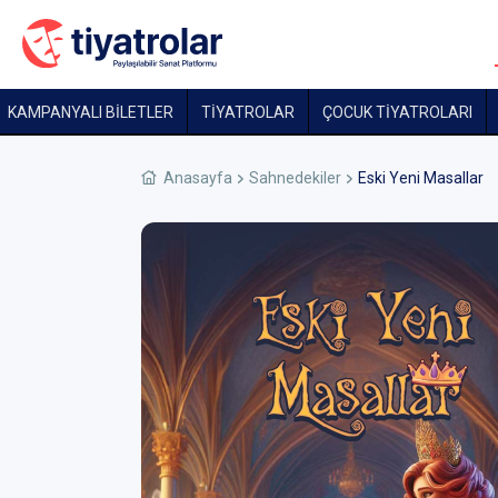
KAMPANYALI BİLETLER
TİYATROLAR
ÇOCUK TIYATROLARI
Anasayfa
Sahnedekiler
Eski Yeni Masallar