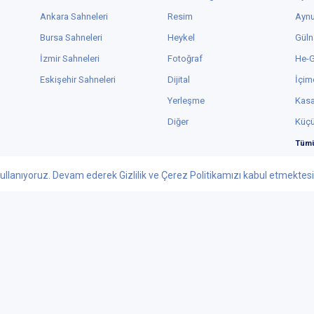
Ankara Sahneleri
Resim
Aynu
Bursa Sahneleri
Heykel
Güln
İzmir Sahneleri
Fotoğraf
He-
Eskişehir Sahneleri
Dijital
İçim
Yerleşme
Kas
Diğer
Küç
Tümü
ullanıyoruz. Devam ederek Gizlilik ve Çerez Politikamızı kabul etmektesini
Facebook
Youtube
 - 2026 tiyatrolar.com.tr | Paylaşılabilir Sanat
knolojileri Yayıncılık Pazarlama ve Tic. Ltd. Şti. - Her Hakkı Saklıdır.
ar.com.tr