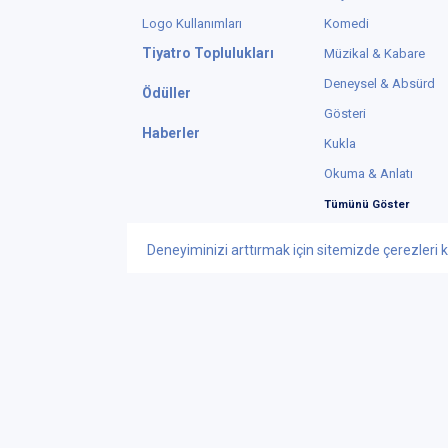
Logo Kullanımları
Komedi
Tiyatro Toplulukları
Müzikal & Kabare
Deneysel & Absürd
Ödüller
Gösteri
Haberler
Kukla
Okuma & Anlatı
Tümünü Göster
Deneyiminizi arttırmak için sitemizde çerezleri k
Instagram
X
© Telif Hakkı 2015
Tiyatrolar Bilgi Te
iletisim@tiyatrol