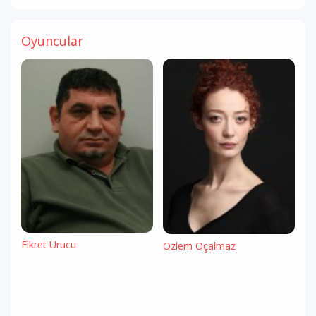
Oyuncular
Fikret Urucu
Özlem Öçalmaz