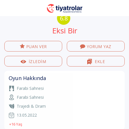
6.8
Eksi Bir
PUAN VER
YORUM YAZ
İZLEDİM
EKLE
Oyun Hakkında
Farabi Sahnesi
Farabi Sahnesi
Trajedi & Dram
13.05.2022
+16 Yaş