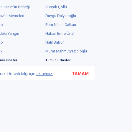
r Hanım'ın Bebeği
Burçak Çöllü
az'ın Memeleri
Duygu Dalyanoğlu
Go
Ebru Nihan Celkan
deki Yangın
Hakan Emre Ünal
ap
Halil Babür
ük
Murat Mahmutyazıcıoğlu
nü Göster
Tümünü Göster
TAMAM
z. Detaylı bilgi için
tıklayınız.
Bu web sayfasında yüksek güvenlikli 2048-bit SSL
kullanılmaktadır.