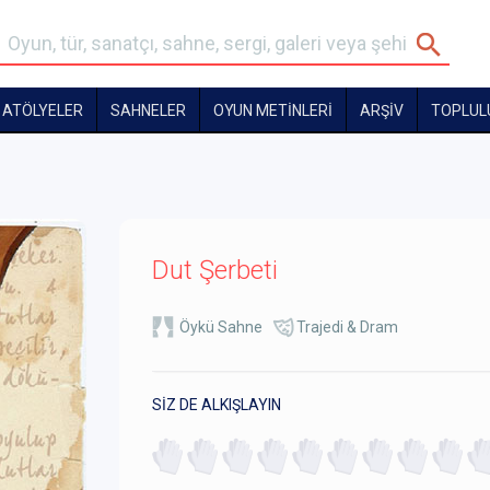
ATÖLYELER
SAHNELER
OYUN METİNLERİ
ARŞİV
TOPLUL
Dut Şerbeti
Öykü Sahne
Trajedi & Dram
SİZ DE ALKIŞLAYIN