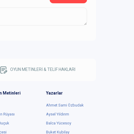
OYUN METİNLERİ & TELİF HAKLARI
n Metinleri
Yazarlar
Ahmet Sami Özbudak
in Rüyası
Aysel Yıldırım
 Buçuk
Balca Yücesoy
cesi
Buket Kubilay