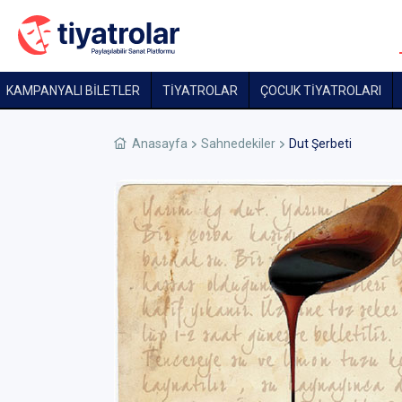
KAMPANYALI BİLETLER
TİYATROLAR
ÇOCUK TIYATROLARI
Anasayfa
Sahnedekiler
Dut Şerbeti