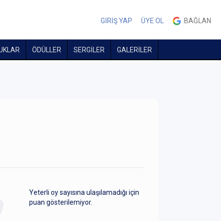
GİRİŞ YAP
ÜYE OL
BAĞLAN
UKLAR
ÖDÜLLER
SERGİLER
GALERİLER
Yeterli oy sayısına ulaşılamadığı için
puan gösterilemiyor.