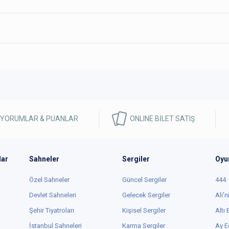
 YORUMLAR & PUANLAR
ONLINE BİLET SATIŞ
lar
Sahneler
Sergiler
Oyu
Özel Sahneler
Güncel Sergiler
444
Devlet Sahneleri
Gelecek Sergiler
Ali'n
Şehir Tiyatroları
Kişisel Sergiler
Altı
İstanbul Sahneleri
Karma Sergiler
Ay E