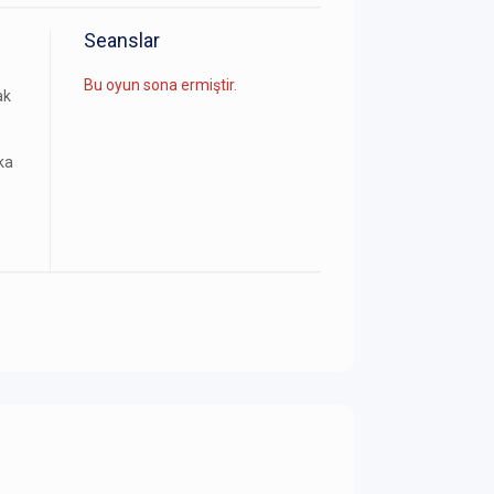
Seanslar
Bu oyun sona ermiştir.
ak
ka