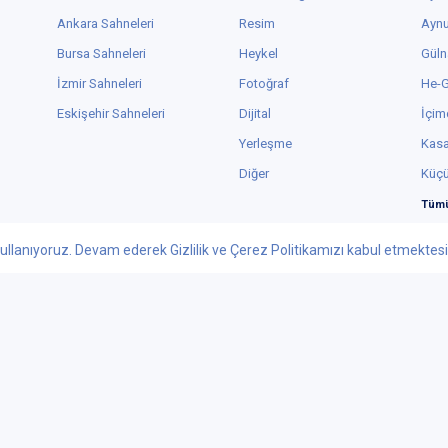
Ankara Sahneleri
Resim
Aynu
Bursa Sahneleri
Heykel
Güln
İzmir Sahneleri
Fotoğraf
He-
Eskişehir Sahneleri
Dijital
İçim
Yerleşme
Kas
Diğer
Küç
Tümü
ullanıyoruz. Devam ederek Gizlilik ve Çerez Politikamızı kabul etmektesini
Facebook
Youtube
 - 2026 tiyatrolar.com.tr | Paylaşılabilir Sanat
knolojileri Yayıncılık Pazarlama ve Tic. Ltd. Şti. - Her Hakkı Saklıdır.
ar.com.tr