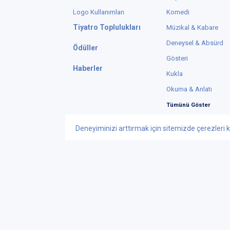
Logo Kullanımları
Komedi
Tiyatro Toplulukları
Müzikal & Kabare
Deneysel & Absürd
Ödüller
Gösteri
Haberler
Kukla
Okuma & Anlatı
Tümünü Göster
Deneyiminizi arttırmak için sitemizde çerezleri k
Instagram
X
© Telif Hakkı 2015
Tiyatrolar Bilgi Te
iletisim@tiyatrol