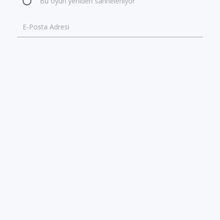
Bu oyun yeniden sahneleniyor
E-Posta Adresi
Lütfen hatalı bilginin doğrusunu yazınız
GÖNDER
GÜNCEL İÇERİK
GERÇEK YORUMLAR & PUANLAR