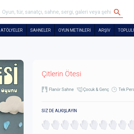
ATÖLYELER
SAHNELER
OYUN METİNLERİ
ARŞİV
TOPLUL
Çitlerin Ötesi
Flanör Sahne
Çocuk & Genç
Tek Perd
SİZ DE ALKIŞLAYIN