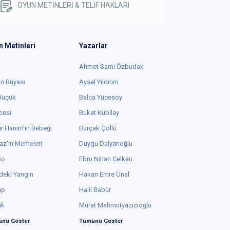
OYUN METİNLERİ & TELİF HAKLARI
n Metinleri
Yazarlar
Ahmet Sami Özbudak
in Rüyası
Aysel Yıldırım
 Buçuk
Balca Yücesoy
cesi
Buket Kubilay
r Hanım'ın Bebeği
Burçak Çöllü
az'ın Memeleri
Duygu Dalyanoğlu
Go
Ebru Nihan Celkan
deki Yangın
Hakan Emre Ünal
ap
Halil Babür
ük
Murat Mahmutyazıcıoğlu
nü Göster
Tümünü Göster