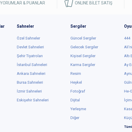
 YORUMLAR & PUANLAR
ONLINE BİLET SATIŞ
lar
Sahneler
Sergiler
Oyu
Özel Sahneler
Güncel Sergiler
444
Devlet Sahneleri
Gelecek Sergiler
Ali'n
Şehir Tiyatroları
Kişisel Sergiler
Altı
İstanbul Sahneleri
Karma Sergiler
Ay E
Ankara Sahneleri
Resim
Aynu
Bursa Sahneleri
Heykel
Güln
İzmir Sahneleri
Fotoğraf
He-
Eskişehir Sahneleri
Dijital
İçim
Yerleşme
Kas
Diğer
Küç
Tümü