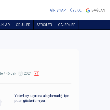
GİRİŞ YAP
ÜYE OL
BAĞLAN
UKLAR
ÖDÜLLER
SERGİLER
GALERİLER
e / 45 dak
2024
+4
Yeterli oy sayısına ulaşılamadığı için
puan gösterilemiyor.