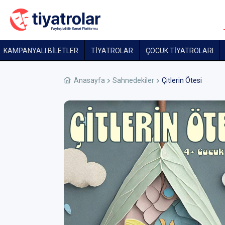
KAMPANYALI BİLETLER
TİYATROLAR
ÇOCUK TIYATROLARI
Anasayfa
Sahnedekiler
Çitlerin Ötesi