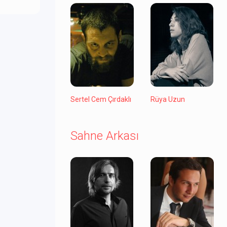
Sertel Cem Çırdaklı
Rüya Uzun
Sahne Arkası