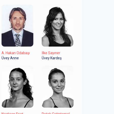
A. Hakan Odabaşı
İlke Sayıner
Üvey Anne
Üvey Kardeş
Nazlıcan Fırat
Petek Çetintemel