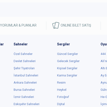
 YORUMLAR & PUANLAR
ONLINE BİLET SATIŞ
lar
Sahneler
Sergiler
Oyu
Özel Sahneler
Güncel Sergiler
444
Devlet Sahneleri
Gelecek Sergiler
Ali'n
Şehir Tiyatroları
Kişisel Sergiler
Altı
İstanbul Sahneleri
Karma Sergiler
Ay E
Ankara Sahneleri
Resim
Aynu
Bursa Sahneleri
Heykel
Güln
İzmir Sahneleri
Fotoğraf
He-
Eskişehir Sahneleri
Dijital
İçim