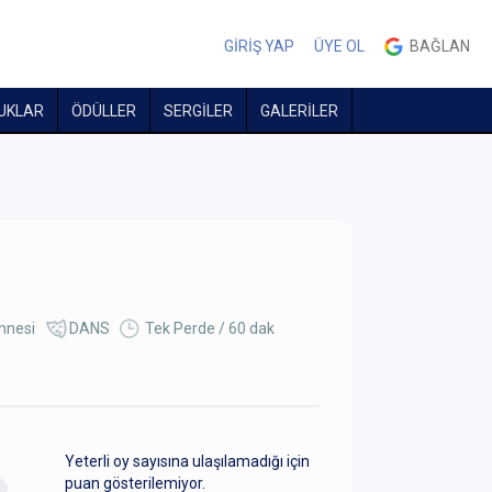
GİRİŞ YAP
ÜYE OL
BAĞLAN
UKLAR
ÖDÜLLER
SERGİLER
GALERİLER
hnesi
DANS
Tek Perde / 60 dak
Yeterli oy sayısına ulaşılamadığı için
puan gösterilemiyor.