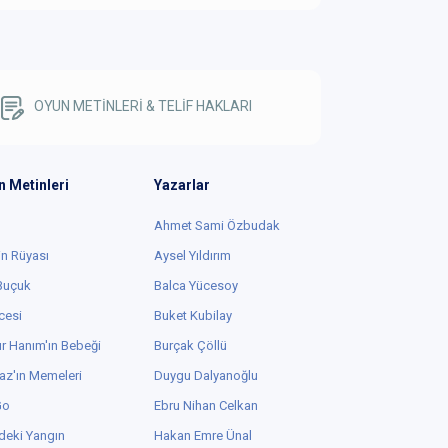
OYUN METİNLERİ & TELİF HAKLARI
n Metinleri
Yazarlar
Ahmet Sami Özbudak
in Rüyası
Aysel Yıldırım
 Buçuk
Balca Yücesoy
cesi
Buket Kubilay
r Hanım'ın Bebeği
Burçak Çöllü
az'ın Memeleri
Duygu Dalyanoğlu
Go
Ebru Nihan Celkan
deki Yangın
Hakan Emre Ünal