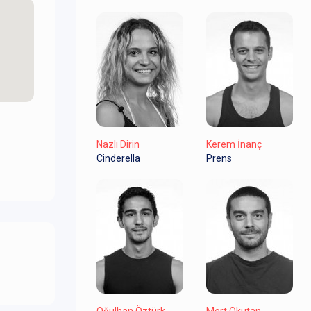
Nazlı Dirin
Kerem İnanç
Cinderella
Prens
Oğulhan Öztürk
Mert Okutan