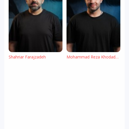
Shahriar Farajzadeh
Mohammad Reza Khodadadi