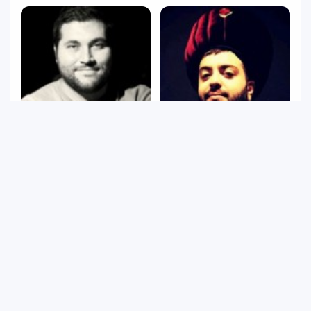
Eyüp Emre Uçaray
Kürşad Divarcı
Yönetmen
Yardımcı Yönetmen