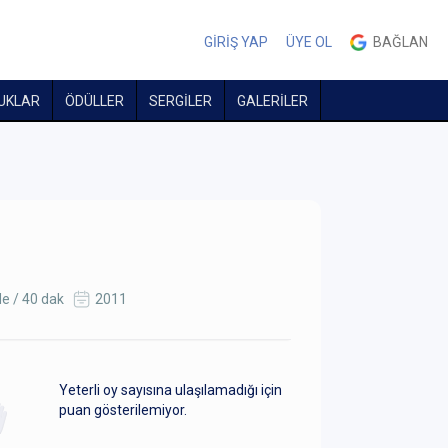
GİRİŞ YAP
ÜYE OL
BAĞLAN
UKLAR
ÖDÜLLER
SERGİLER
GALERİLER
e / 40 dak
2011
Yeterli oy sayısına ulaşılamadığı için
puan gösterilemiyor.