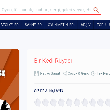
ATÖLYELER
SAHNELER
OYUN METİNLERİ
ARŞİV
TOPLUL
Bir Kedi Rüyası
Patiyo Sanat
Çocuk & Genç
Tek Perd
SİZ DE ALKIŞLAYIN