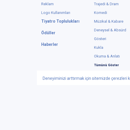
Reklam
Trajedi & Dram
Logo Kullanımları
Komedi
Tiyatro Toplulukları
Müzikal & Kabare
Deneysel & Absürd
Ödüller
Gösteri
Haberler
Kukla
Okuma & Anlatı
Tümünü Göster
Deneyiminizi arttırmak için sitemizde çerezleri k
Instagram
X
© Telif Hakkı 2015
Tiyatrolar Bilgi Te
iletisim@tiyatrol