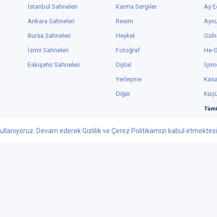
İstanbul Sahneleri
Karma Sergiler
Ay E
Ankara Sahneleri
Resim
Aynu
Bursa Sahneleri
Heykel
Güln
İzmir Sahneleri
Fotoğraf
He-
Eskişehir Sahneleri
Dijital
İçim
Yerleşme
Kas
Diğer
Küç
Tümü
ullanıyoruz. Devam ederek Gizlilik ve Çerez Politikamızı kabul etmektesini
Facebook
Youtube
 - 2026 tiyatrolar.com.tr | Paylaşılabilir Sanat
knolojileri Yayıncılık Pazarlama ve Tic. Ltd. Şti. - Her Hakkı Saklıdır.
ar.com.tr