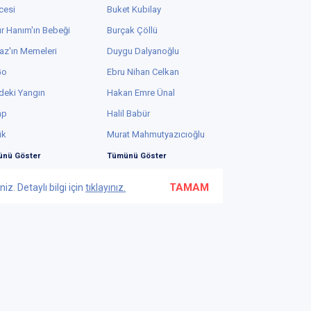
cesi
Buket Kubilay
r Hanım'ın Bebeği
Burçak Çöllü
az'ın Memeleri
Duygu Dalyanoğlu
Go
Ebru Nihan Celkan
deki Yangın
Hakan Emre Ünal
ap
Halil Babür
ük
Murat Mahmutyazıcıoğlu
nü Göster
Tümünü Göster
TAMAM
z. Detaylı bilgi için
tıklayınız.
Bu web sayfasında yüksek güvenlikli 2048-bit SSL