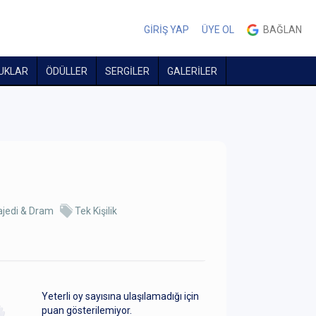
GİRİŞ YAP
ÜYE OL
BAĞLAN
UKLAR
ÖDÜLLER
SERGİLER
GALERİLER
ajedi & Dram
Tek Kişilik
Yeterli oy sayısına ulaşılamadığı için
puan gösterilemiyor.