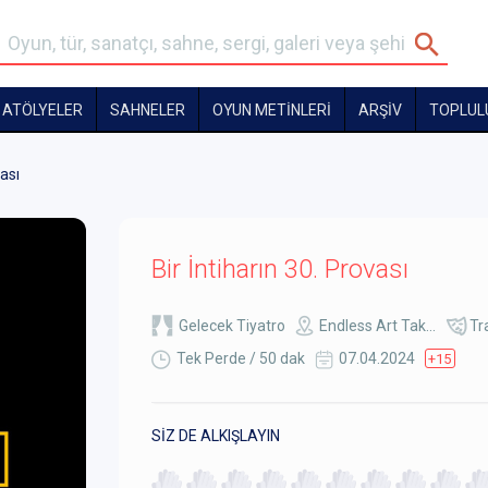
ATÖLYELER
SAHNELER
OYUN METİNLERİ
ARŞİV
TOPLUL
vası
Bir İntiharın 30. Provası
Gelecek Tiyatro
Endless Art Tak...
Tr
Tek Perde / 50 dak
07.04.2024
+15
SİZ DE ALKIŞLAYIN