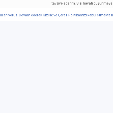
tavsiye ederim. Sizi hayatı düşünmeye i
BEĞEN / 3
YANITLA
0
ullanıyoruz. Devam ederek Gizlilik ve Çerez Politikamızı kabul etmektesini
 YORUMLAR & PUANLAR
ONLINE BİLET SATIŞ
lar
Sahneler
Sergiler
Oyu
Özel Sahneler
Güncel Sergiler
444