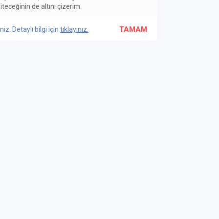
teceğinin de altını çizerim.
TAMAM
z. Detaylı bilgi için
tıklayınız.
OYUN METİNLERİ & TELİF HAKLARI
n Metinleri
Yazarlar
Ahmet Sami Özbudak