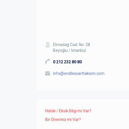
Elmadağ Cad. No: 28
Beyoğlu / İstanbul
0 212 232 80 80
info@endlessarttaksim.com
Hatalı / Eksik Bilgi mi Var?
Bir Öneriniz mi Var?