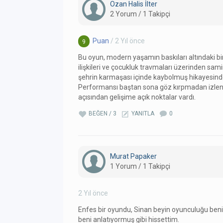
Ozan Halis İlter
2 Yorum / 1 Takipçi
Puan
/ 2 Yıl önce
9
Bu oyun, modern yaşamın baskıları altındaki bir 
ilişkileri ve çocukluk travmaları üzerinden samim
şehrin karmaşası içinde kaybolmuş hikayesin
Performansı baştan sona göz kırpmadan izleneb
açısından gelişime açık noktalar vardı.
BEĞEN / 3
YANITLA
0
Murat Papaker
1 Yorum / 1 Takipçi
2 Yıl önce
Enfes bir oyundu, Sinan beyin oyunculuğu beni 
beni anlatıyormuş gibi hissettim.