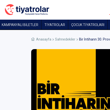
KAMPANYALI BİLETLER
TİYATROLAR
ÇOCUK TIYATROLARI
Anasayfa
Sahnedekiler
Bir İntiharın 30. Pro