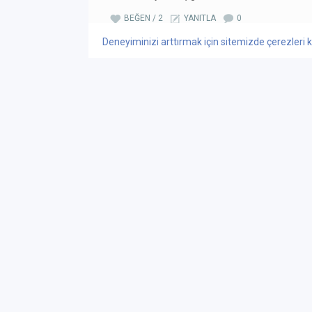
BEĞEN / 2
YANITLA
0
Deneyiminizi arttırmak için sitemizde çerezleri k
GÜNCEL İÇERİK
GERÇEK
tiyatrolar.com.tr
Sahnedeki Tiyatro
İletişim
Özel Tiyatrolar