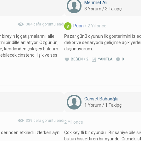
Mehmet Ali
3 Yorum / 3 Takipçi
384 defa görüntülendi
Puan
/ 2 Yıl önce
8
bireyin iç çatışmalarını, aile
Pazar günü oyunun ilk gösterimini izle
i bir dille anlatıyor. Özgür'ün,
dekor ve senaryoda gelişime açık yerler
de, kendimden çok şey buldum.
düşünüyorum.
ilecek cinstendi. Işık ve ses
BEĞEN / 2
YANITLA
0
Canset Babaoğlu
1 Yorum / 1 Takipçi
339 defa görüntülendi
2 Yıl önce
derinden etkiledi, izlerken aynı
Çok keyifli bir oyundu . Bir saniye bile s
bütün hissettiren bir oyundu. Gitmek 