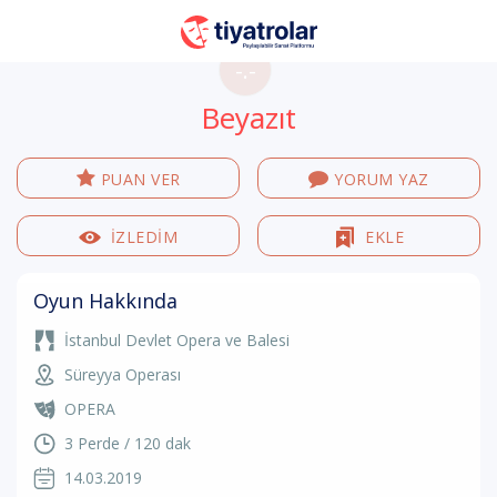
-.-
Beyazıt
PUAN VER
YORUM YAZ
İZLEDİM
EKLE
Oyun Hakkında
İstanbul Devlet Opera ve Balesi
Süreyya Operası
OPERA
3 Perde / 120 dak
14.03.2019