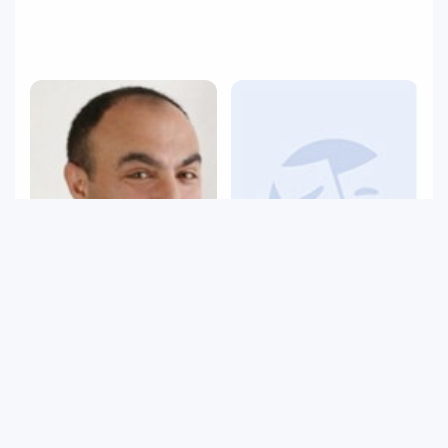
Şevval Çetin
Ali Çoban