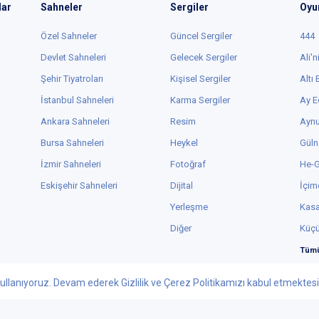
lar
Sahneler
Sergiler
Oyu
Özel Sahneler
Güncel Sergiler
444
Devlet Sahneleri
Gelecek Sergiler
Ali'n
Şehir Tiyatroları
Kişisel Sergiler
Altı
İstanbul Sahneleri
Karma Sergiler
Ay E
Ankara Sahneleri
Resim
Aynu
Bursa Sahneleri
Heykel
Güln
İzmir Sahneleri
Fotoğraf
He-
Eskişehir Sahneleri
Dijital
İçim
Yerleşme
Kas
Diğer
Küç
Tümü
ullanıyoruz. Devam ederek Gizlilik ve Çerez Politikamızı kabul etmektesini
Facebook
Youtube