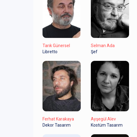
Tarık Günersel
Selman Ada
Libretto
Şef
Ferhat Karakaya
Ayşegül Alev
Dekor Tasarım
Kostüm Tasarım