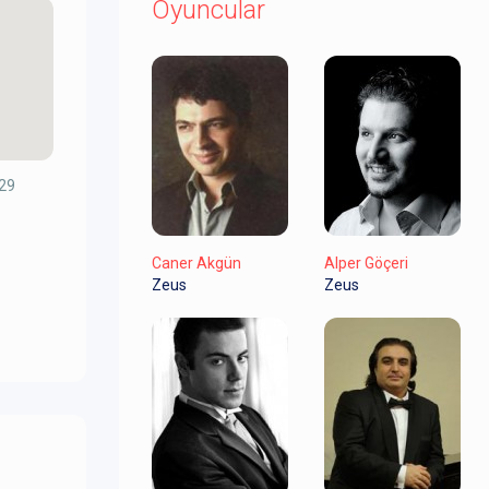
Oyuncular
 29
Caner Akgün
Alper Göçeri
Zeus
Zeus