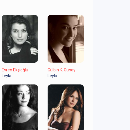
Evren Ekşioğlu
Gülbin K. Günay
Leyla
Leyla