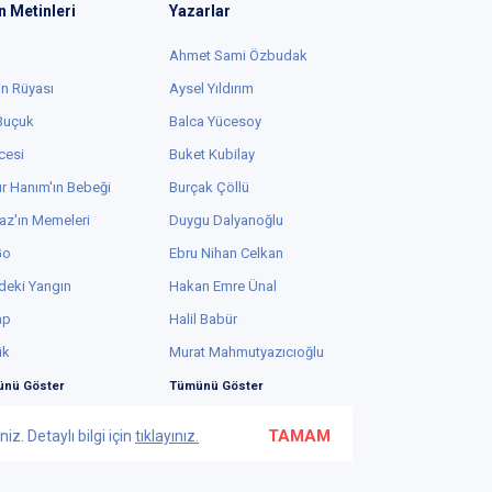
n Metinleri
Yazarlar
Ahmet Sami Özbudak
in Rüyası
Aysel Yıldırım
 Buçuk
Balca Yücesoy
cesi
Buket Kubilay
r Hanım'ın Bebeği
Burçak Çöllü
az'ın Memeleri
Duygu Dalyanoğlu
Go
Ebru Nihan Celkan
deki Yangın
Hakan Emre Ünal
ap
Halil Babür
ük
Murat Mahmutyazıcıoğlu
nü Göster
Tümünü Göster
TAMAM
z. Detaylı bilgi için
tıklayınız.