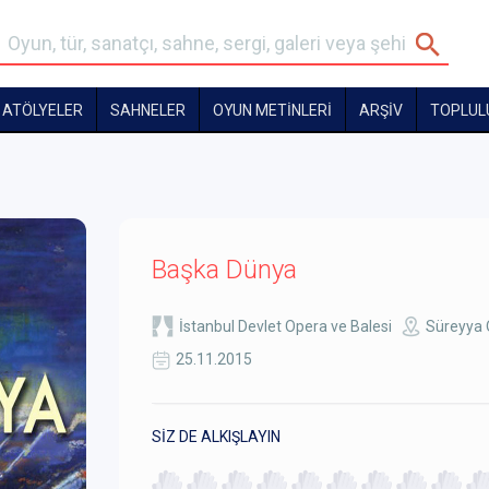
ATÖLYELER
SAHNELER
OYUN METİNLERİ
ARŞİV
TOPLUL
Başka Dünya
İstanbul Devlet Opera ve Balesi
Süreyya O
25.11.2015
SİZ DE ALKIŞLAYIN