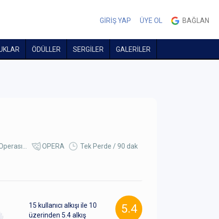
GİRİŞ YAP
ÜYE OL
BAĞLAN
UKLAR
ÖDÜLLER
SERGİLER
GALERİLER
perası...
OPERA
Tek Perde / 90 dak
15
kullanıcı alkışı ile 10
5.4
üzerinden
5.4
alkış