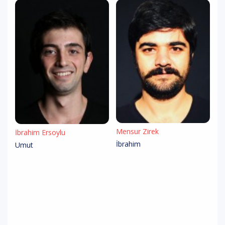
Mensur Zirek
İbrahim Ersoylu
İbrahim
Umut