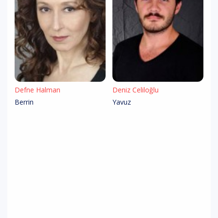
Defne Halman
Deniz Celiloğlu
Berrin
Yavuz