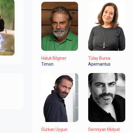
Haluk Bilginer
Tülay Bursa
Timon
Apemantus
Gürkan Uygun
Sermiyan Midyat