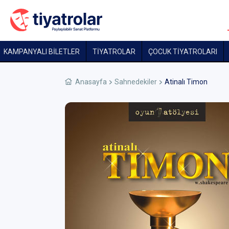
KAMPANYALI BİLETLER
TİYATROLAR
ÇOCUK TIYATROLARI
Anasayfa
Sahnedekiler
Atinalı Timon