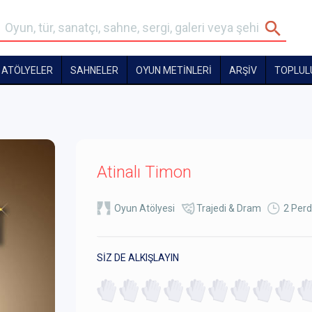
ATÖLYELER
SAHNELER
OYUN METİNLERİ
ARŞİV
TOPLUL
Atinalı Timon
Oyun Atölyesi
Trajedi & Dram
2 Perd
SİZ DE ALKIŞLAYIN