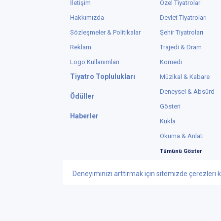
İletişim
Özel Tiyatrolar
Hakkımızda
Devlet Tiyatroları
Sözleşmeler & Politikalar
Şehir Tiyatroları
Reklam
Trajedi & Dram
Logo Kullanımları
Komedi
Tiyatro Toplulukları
Müzikal & Kabare
Deneysel & Absürd
Ödüller
Gösteri
Haberler
Kukla
Okuma & Anlatı
Tümünü Göster
Deneyiminizi arttırmak için sitemizde çerezleri k
Instagram
X