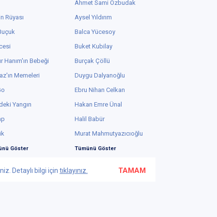
Ahmet Sami Özbudak
in Rüyası
Aysel Yıldırım
 Buçuk
Balca Yücesoy
cesi
Buket Kubilay
r Hanım'ın Bebeği
Burçak Çöllü
az'ın Memeleri
Duygu Dalyanoğlu
Go
Ebru Nihan Celkan
deki Yangın
Hakan Emre Ünal
ap
Halil Babür
ük
Murat Mahmutyazıcıoğlu
nü Göster
Tümünü Göster
TAMAM
z. Detaylı bilgi için
tıklayınız.