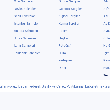
Özel Sahneler
Güncel Sergiler
444
Devlet Sahneleri
Gelecek Sergiler
Ali'n
Şehir Tiyatroları
Kişisel Sergiler
Altı
İstanbul Sahneleri
Karma Sergiler
Ay E
Ankara Sahneleri
Resim
Aynu
Bursa Sahneleri
Heykel
Güln
İzmir Sahneleri
Fotoğraf
He-
Eskişehir Sahneleri
Dijital
İçim
Yerleşme
Kas
Diğer
Küç
Tümü
ullanıyoruz. Devam ederek Gizlilik ve Çerez Politikamızı kabul etmektesini
Facebook
Youtube