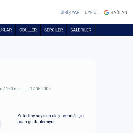
GİRİŞ YAP
ÜYE OL
BAĞLAN
UKLAR
ÖDÜLLER
SERGİLER
GALERİLER
e / 150 dak
17.05.2005
Yeterli oy sayısına ulaşılamadığı için
puan gösterilemiyor.