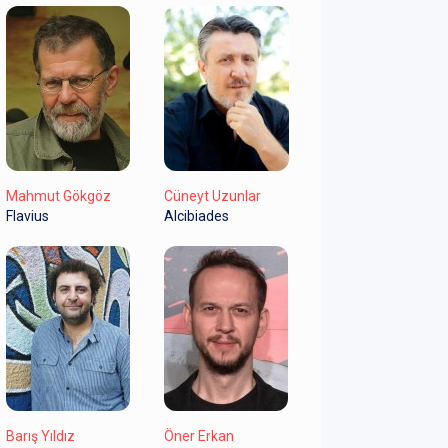
Mahmut Gökgöz
Cüneyt Uzunlar
Flavius
Alcibiades
Barış Yıldız
Öner Erkan