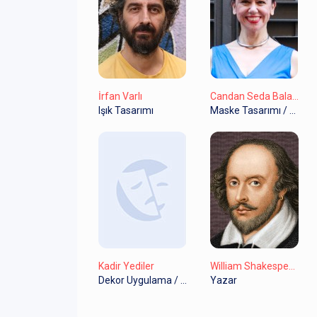
İrfan Varlı
Candan Seda Balaban
Işık Tasarımı
Maske Tasarımı / Maske & Kukla Tasarımı
Kadir Yediler
William Shakespeare
Dekor Uygulama / Dekor Realizasyon
Yazar