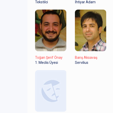
Tekstilci
İhtiyar Adam
Toğan Şerif Önay
Barış Aksavaş
1. Meclis Üyesi
Servilius