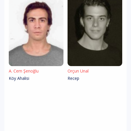
A. Cem Şenoğlu
Orçun Ünal
Köy Ahalisi
Recep