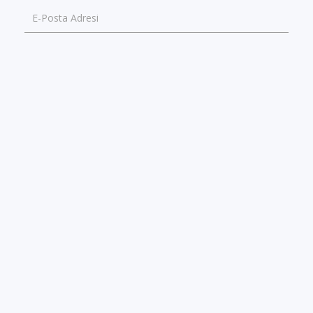
E-Posta Adresi
Lütfen hatalı bilginin doğrusunu yazınız
GÖNDER
GÜNCEL İÇERİK
GERÇEK YORUMLAR & PUANLAR
ONLINE BİLET SATIŞ