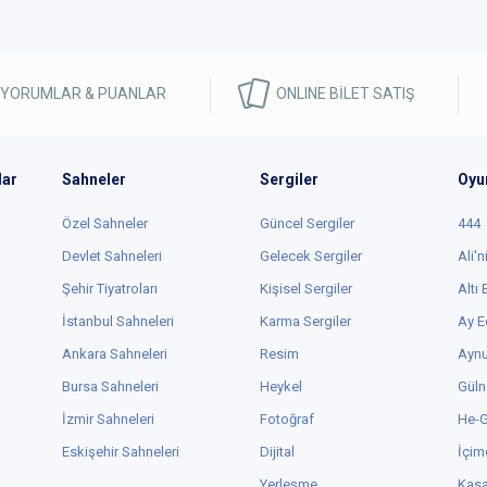
 YORUMLAR & PUANLAR
ONLINE BİLET SATIŞ
lar
Sahneler
Sergiler
Oyu
Özel Sahneler
Güncel Sergiler
444
Devlet Sahneleri
Gelecek Sergiler
Ali'n
Şehir Tiyatroları
Kişisel Sergiler
Altı
İstanbul Sahneleri
Karma Sergiler
Ay E
Ankara Sahneleri
Resim
Aynu
Bursa Sahneleri
Heykel
Güln
İzmir Sahneleri
Fotoğraf
He-
Eskişehir Sahneleri
Dijital
İçim
Yerleşme
Kas