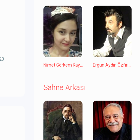
120
Nimet Görkem Kayar
Ergün Aydın Özfırıncı
Sahne Arkası