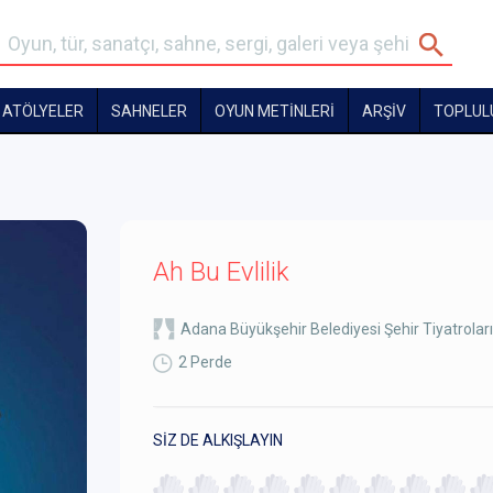
ATÖLYELER
SAHNELER
OYUN METİNLERİ
ARŞİV
TOPLUL
Ah Bu Evlilik
Adana Büyükşehir Belediyesi Şehir Tiyatroları
2 Perde
SİZ DE ALKIŞLAYIN