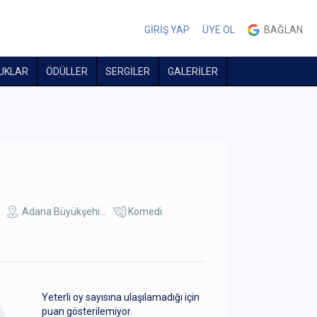
GİRİŞ YAP
ÜYE OL
BAĞLAN
UKLAR
ÖDÜLLER
SERGİLER
GALERİLER
Adana Büyükşehi...
Komedi
Yeterli oy sayısına ulaşılamadığı için
puan gösterilemiyor.