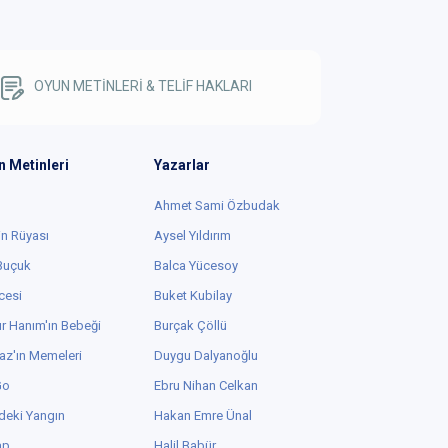
OYUN METİNLERİ & TELİF HAKLARI
n Metinleri
Yazarlar
Ahmet Sami Özbudak
in Rüyası
Aysel Yıldırım
 Buçuk
Balca Yücesoy
cesi
Buket Kubilay
r Hanım'ın Bebeği
Burçak Çöllü
az'ın Memeleri
Duygu Dalyanoğlu
Go
Ebru Nihan Celkan
deki Yangın
Hakan Emre Ünal
ap
Halil Babür