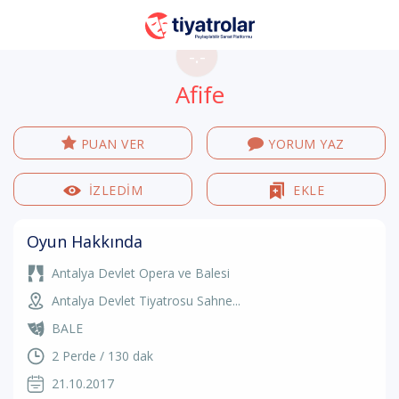
-.-
Afife
PUAN VER
YORUM YAZ
İZLEDİM
EKLE
Oyun Hakkında
Antalya Devlet Opera ve Balesi
Antalya Devlet Tiyatrosu Sahne...
BALE
2 Perde / 130 dak
21.10.2017